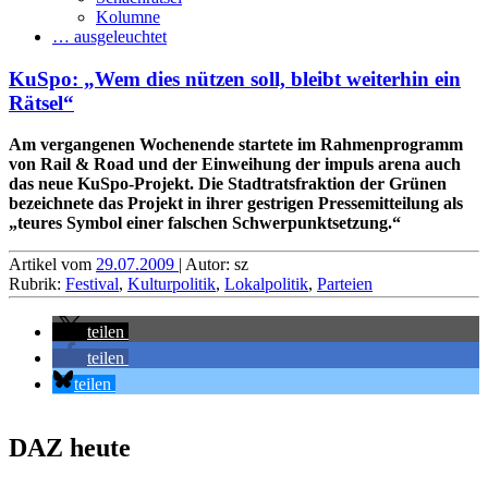
Kolumne
… ausgeleuchtet
KuSpo: „Wem dies nützen soll, bleibt weiterhin ein
Rätsel“
Am vergangenen Wochenende startete im Rahmenprogramm
von Rail & Road und der Einweihung der impuls arena auch
das neue KuSpo-Projekt. Die Stadtratsfraktion der Grünen
bezeichnete das Projekt in ihrer gestrigen Pressemitteilung als
„teures Symbol einer falschen Schwerpunktsetzung.“
Artikel vom
29.07.2009
| Autor: sz
Rubrik:
Festival
,
Kulturpolitik
,
Lokalpolitik
,
Parteien
teilen
teilen
teilen
DAZ heute