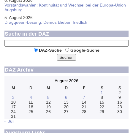
6. August 2026
Vorstandswahlen: Kontinuität und Wechsel bei der Europa-Union
Augsburg
5. August 2026
Dragqueen-Lesung: Demos blieben friedlich
Suche in der DAZ
DAZ-Suche
Google-Suche
Suchen
DAZ Archiv
August 2026
M
D
M
D
F
S
S
1
2
3
4
5
6
7
8
9
10
11
12
13
14
15
16
17
18
19
20
21
22
23
24
25
26
27
28
29
30
31
« Juli
Augsburg-Links