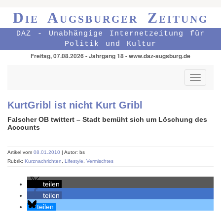
Die Augsburger Zeitung
DAZ - Unabhängige Internetzeitung für
Politik und Kultur
Freitag, 07.08.2026 - Jahrgang 18 - www.daz-augsburg.de
Toggle
navigati
KurtGribl ist nicht Kurt Gribl
Falscher OB twittert – Stadt bemüht sich um Löschung des
Accounts
Artikel vom
08.01.2010
| Autor: bs
Rubrik:
Kurznachrichten
,
Lifestyle
,
Vermischtes
teilen
teilen
teilen