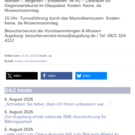
Werden – Vergehen – Entstehen“ im H2 – Zentraum für
Gegenwartskunst im Glaspalast. Kosten: Keine, da
Museumssonntag.
15 Uhr: Turnusführung durch das Maximilianmusem. Kosten:
Keine, da Museumssonntag.
Besucherservice der Kunstsammlungen & Museen
Augsburg: besucherservice-kusa@augsburg.de / Tel. 0821 324-
4112
Artikel vom
13.02.2023
| Autor: sz
Rubrik:
Kultur
,
Kurznachrichten
teilen
teilen
teilen
DAZ heute
6. August 2026
„Schreiben Sie lieber, dass ich Ihnen unbequem war …“
6. August 2026
Zoo Augsburg erhält nationale BNE-Auszeichnung für
Bildungsarbeit
6. August 2026
Liebe und Last: Opera Augusta lädt zum Belcanto-Abend im