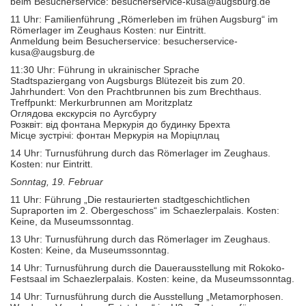
beim Besucherservice: besucherservice-kusa@augsburg.de
11 Uhr: Familienführung „Römerleben im frühen Augsburg“ im
Römerlager im Zeughaus Kosten: nur Eintritt.
Anmeldung beim Besucherservice: besucherservice-
kusa@augsburg.de
11:30 Uhr: Führung in ukrainischer Sprache
Stadtspaziergang von Augsburgs Blütezeit bis zum 20.
Jahrhundert: Von den Prachtbrunnen bis zum Brechthaus.
Treffpunkt: Merkurbrunnen am Moritzplatz
Оглядова екскурсiя по Аугсбургу
Розквіт: від фонтана Меркурія до будинку Брехта
Місце зустрічі: фонтан Меркурія на Моріцплац
14 Uhr: Turnusführung durch das Römerlager im Zeughaus.
Kosten: nur Eintritt.
Sonntag, 19. Februar
11 Uhr: Führung „Die restaurierten stadtgeschichtlichen
Supraporten im 2. Obergeschoss“ im Schaezlerpalais. Kosten:
Keine, da Museumssonntag.
13 Uhr: Turnusführung durch das Römerlager im Zeughaus.
Kosten: Keine, da Museumssonntag.
14 Uhr: Turnusführung durch die Dauerausstellung mit Rokoko-
Festsaal im Schaezlerpalais. Kosten: keine, da Museumssonntag.
14 Uhr: Turnusführung durch die Ausstellung „Metamorphosen.