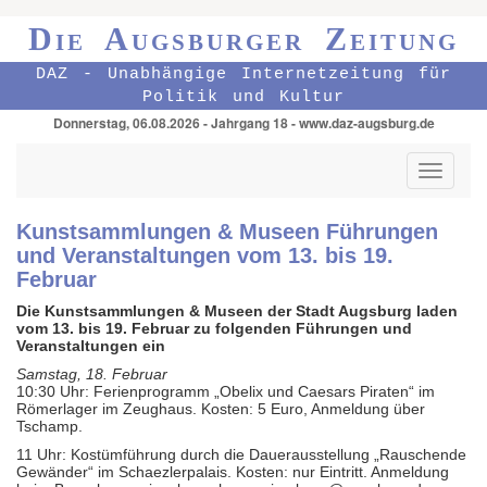
Die Augsburger Zeitung
DAZ - Unabhängige Internetzeitung für
Politik und Kultur
Donnerstag, 06.08.2026 - Jahrgang 18 - www.daz-augsburg.de
Toggle
navigati
Kunstsammlungen & Museen Führungen
und Veranstaltungen vom 13. bis 19.
Februar
Die Kunstsammlungen & Museen der Stadt Augsburg laden
vom 13. bis 19. Februar zu folgenden Führungen und
Veranstaltungen ein
Samstag, 18. Februar
10:30 Uhr: Ferienprogramm „Obelix und Caesars Piraten“ im
Römerlager im Zeughaus. Kosten: 5 Euro, Anmeldung über
Tschamp.
11 Uhr: Kostümführung durch die Dauerausstellung „Rauschende
Gewänder“ im Schaezlerpalais. Kosten: nur Eintritt. Anmeldung