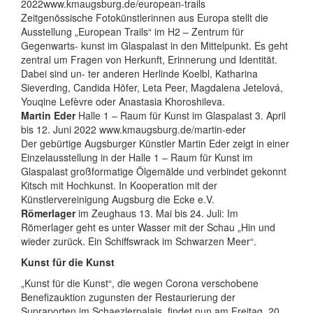
2022www.kmaugsburg.de/european-trails
Zeitgenössische Fotokünstlerinnen aus Europa stellt die
Ausstellung „European Trails“ im H2 – Zentrum für
Gegenwarts- kunst im Glaspalast in den Mittelpunkt. Es geht
zentral um Fragen von Herkunft, Erinnerung und Identität.
Dabei sind un- ter anderen Herlinde Koelbl, Katharina
Sieverding, Candida Höfer, Leta Peer, Magdalena Jetelová,
Youqine Lefèvre oder Anastasia Khoroshileva.
Martin Eder
Halle 1 – Raum für Kunst im Glaspalast 3. April
bis 12. Juni 2022 www.kmaugsburg.de/martin-eder
Der gebürtige Augsburger Künstler Martin Eder zeigt in einer
Einzelausstellung in der Halle 1 – Raum für Kunst im
Glaspalast großformatige Ölgemälde und verbindet gekonnt
Kitsch mit Hochkunst. In Kooperation mit der
Künstlervereinigung Augsburg die Ecke e.V.
Römerlager
im Zeughaus 13. Mai bis 24. Juli: Im
Römerlager geht es unter Wasser mit der Schau „Hin und
wieder zurück. Ein Schiffswrack im Schwarzen Meer“.
Kunst für die Kunst
„Kunst für die Kunst“, die wegen Corona verschobene
Benefizauktion zugunsten der Restaurierung der
Supraporten im Schaezlerpalais, findet nun am Freitag, 20.