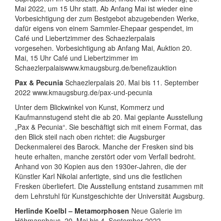
Mai 2022, um 15 Uhr statt. Ab Anfang Mai ist wieder eine
Vorbesichtigung der zum Bestgebot abzugebenden Werke,
dafür eigens von einem Sammler-Ehepaar gespendet, im
Café und Liebertzimmer des Schaezlerpalais
vorgesehen. Vorbesichtigung ab Anfang Mai, Auktion 20.
Mai, 15 Uhr Café und Liebertzimmer im
Schaezlerpalaiswww.kmaugsburg.de/benefizauktion
Pax & Pecunia
Schaezlerpalais 20. Mai bis 11. September
2022 www.kmaugsburg.de/pax-und-pecunia
Unter dem Blickwinkel von Kunst, Kommerz und
Kaufmannstugend steht die ab 20. Mai geplante Ausstellung
„Pax & Pecunia“. Sie beschäftigt sich mit einem Format, das
den Blick steil nach oben richtet: die Augsburger
Deckenmalerei des Barock. Manche der Fresken sind bis
heute erhalten, manche zerstört oder vom Verfall bedroht.
Anhand von 30 Kopien aus den 1930er-Jahren, die der
Künstler Karl Nikolai anfertigte, sind uns die festlichen
Fresken überliefert. Die Ausstellung entstand zusammen mit
dem Lehrstuhl für Kunstgeschichte der Universität Augsburg.
Herlinde Koelbl – Metamorphosen
Neue Galerie im
Höhmannhaus. 20. Mai bis 4. September 2022