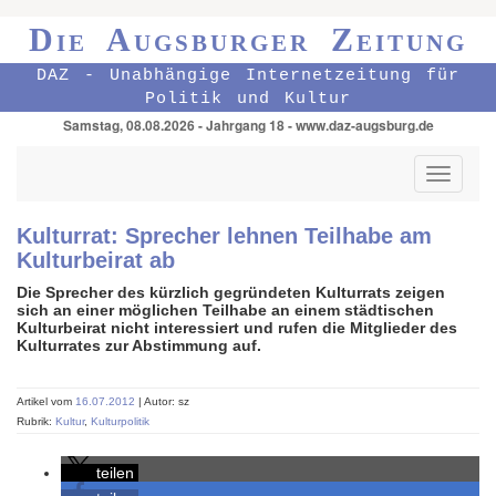
Die Augsburger Zeitung
DAZ - Unabhängige Internetzeitung für
Politik und Kultur
Samstag, 08.08.2026 - Jahrgang 18 - www.daz-augsburg.de
Toggle
navigati
Kulturrat: Sprecher lehnen Teilhabe am
Kulturbeirat ab
Die Sprecher des kürzlich gegründeten Kulturrats zeigen
sich an einer möglichen Teilhabe an einem städtischen
Kulturbeirat nicht interessiert und rufen die Mitglieder des
Kulturrates zur Abstimmung auf.
Artikel vom
16.07.2012
| Autor: sz
Rubrik:
Kultur
,
Kulturpolitik
teilen