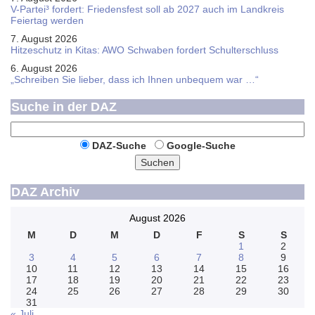
V-Partei­³ fordert: Friedens­fest soll ab 2027 auch im Land­kreis
Feier­tag werden
7. August 2026
Hitzeschutz in Kitas: AWO Schwaben fordert Schulterschluss
6. August 2026
„Schreiben Sie lieber, dass ich Ihnen unbequem war …“
Suche in der DAZ
DAZ-Suche
Google-Suche
Suchen
DAZ Archiv
August 2026
M
D
M
D
F
S
S
1
2
3
4
5
6
7
8
9
10
11
12
13
14
15
16
17
18
19
20
21
22
23
24
25
26
27
28
29
30
31
« Juli