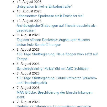
10. August 2026
„Integration ist keine Einbahnstraße“
10. August 2026
Le­bens­ret­ter: Spar­kas­se stellt Erst­hel­fer frei
10. August 2026
Ar­chäo­lo­gi­sche Gra­bun­gen auf Thea­ter­bau­stel­le ab­
ge­schlos­sen
8. August 2026
Tag des offenen Denkmals: Augsburger Museen
bieten freie Sonderführungen
8. August 2026
100 Tage Stadtregierung: Neue Kooperation setzt auf
Tempo
8. August 2026
Schul­weg­trai­ning: Poli­zei übt mit ABC-Schüt­zen
8. August 2026
100 Tage Stadtregierung: Grüne kritisieren Verkehrs-
und Haushaltspolitik
7. August 2026
MAN-Brücke: Beschilderung der Einschränkungen
steht
7. August 2026
Update: 14-Jährige aus Untermeitingen weiterhin