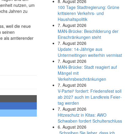
8. August 2026
enheit nutzen, um
100 Tage Stadtregierung: Grüne
echs Jahren zu
kritisieren Verkehrs- und
Haushaltspolitik
7. August 2026
s, weil die neue
MAN-Brücke: Beschilderung der
ch seinen
Einschränkungen steht
te als amtierender
7. August 2026
Update: 14-Jährige aus
Untermeitingen weiterhin vermisst
7. August 2026
MAN-Brücke: Stadt reagiert auf
Mängel mit
Verkehrsbeschränkungen
7. August 2026
V-Partei­³ fordert: Friedens­fest soll
ab 2027 auch im Land­kreis Feier­
tag werden
7. August 2026
Hitzeschutz in Kitas: AWO
Schwaben fordert Schulterschluss
6. August 2026
„Schreiben Sie lieber, dass ich