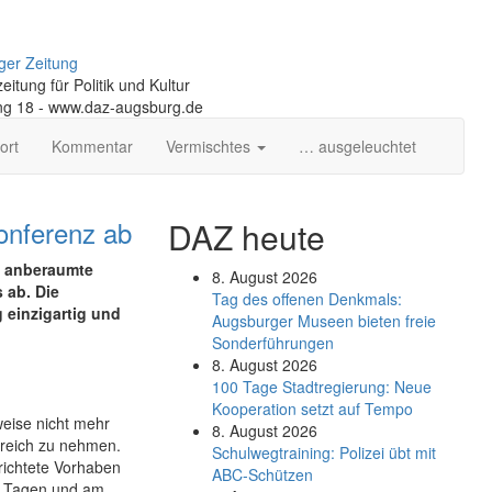
ger Zeitung
itung für Politik und Kultur
ng 18 - www.daz-augsburg.de
ort
Kommentar
Vermischtes
… ausgeleuchtet
onferenz ab
DAZ heute
e anberaumte
8. August 2026
 ab. Die
Tag des offenen Denkmals:
 einzigartig und
Augsburger Museen bieten freie
Sonderführungen
8. August 2026
100 Tage Stadtregierung: Neue
Kooperation setzt auf Tempo
weise nicht mehr
8. August 2026
ereich zu nehmen.
Schul­weg­trai­ning: Poli­zei übt mit
erichtete Vorhaben
ABC-Schüt­zen
en Tagen und am