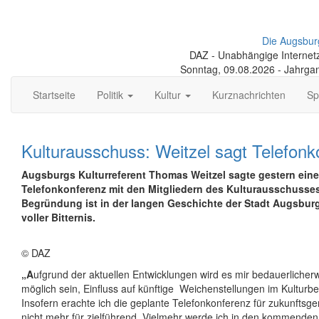
Die Augsbur
DAZ - Unabhängige Internetze
Sonntag, 09.08.2026 - Jahrga
Startseite
Politik
Kultur
Kurznachrichten
Sp
Kulturausschuss: Weitzel sagt Telefonk
Augsburgs Kulturreferent Thomas Weitzel sagte gestern ein
Telefonkonferenz mit den Mitgliedern des Kulturausschusses
Begründung ist in der langen Geschichte der Stadt Augsburg
voller Bitternis.
© DAZ
„A
ufgrund der aktuellen Entwicklungen wird es mir bedauerlicher
möglich sein, Einfluss auf künftige Weichenstellungen im Kulturb
Insofern erachte ich die geplante Telefonkonferenz für zukunftsg
nicht mehr für zielführend. Vielmehr werde ich in den kommend