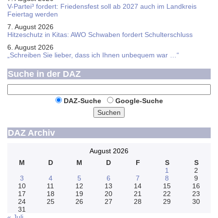
V-Partei­³ fordert: Friedens­fest soll ab 2027 auch im Land­kreis
Feier­tag werden
7. August 2026
Hitzeschutz in Kitas: AWO Schwaben fordert Schulterschluss
6. August 2026
„Schreiben Sie lieber, dass ich Ihnen unbequem war …“
Suche in der DAZ
DAZ-Suche
Google-Suche
Suchen
DAZ Archiv
August 2026
M
D
M
D
F
S
S
1
2
3
4
5
6
7
8
9
10
11
12
13
14
15
16
17
18
19
20
21
22
23
24
25
26
27
28
29
30
31
« Juli