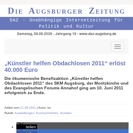
Die Augsburger Zeitung
DAZ - Unabhängige Internetzeitung für
Politik und Kultur
Samstag, 08.08.2026 - Jahrgang 18 - www.daz-augsburg.de
Toggle
navigati
„Künstler helfen Obdachlosen 2011“ erlöst
40.000 Euro
Die ökumenische Benefizaktion „Künstler helfen
Obdachlosen 2011“ des SKM Augsburg, der Moritzkirche und
des Evangelischen Forums Annahof ging am 10. Juni 2011
erfolgreich zu Ende.
Artikel vom
21.06.2011
| Autor: bs
Rubrik:
Ausstellungen
,
Kurznachrichten
,
Soziales
teilen