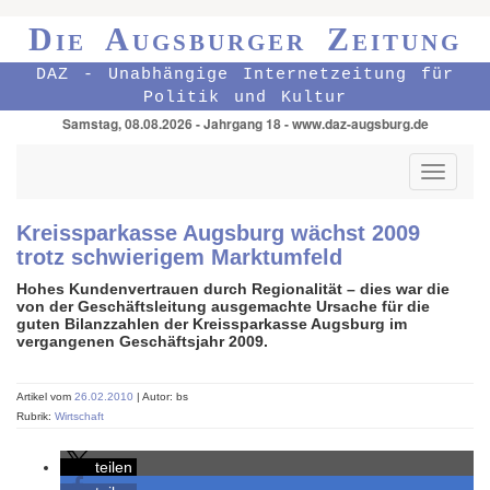
Die Augsburger Zeitung
DAZ - Unabhängige Internetzeitung für
Politik und Kultur
Samstag, 08.08.2026 - Jahrgang 18 - www.daz-augsburg.de
Toggle
navigati
Kreissparkasse Augsburg wächst 2009
trotz schwierigem Marktumfeld
Hohes Kundenvertrauen durch Regionalität – dies war die
von der Geschäftsleitung ausgemachte Ursache für die
guten Bilanzzahlen der Kreissparkasse Augsburg im
vergangenen Geschäftsjahr 2009.
Artikel vom
26.02.2010
| Autor: bs
Rubrik:
Wirtschaft
teilen