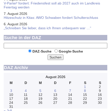
V-Partei­³ fordert: Friedens­fest soll ab 2027 auch im Land­kreis
Feier­tag werden
7. August 2026
Hitzeschutz in Kitas: AWO Schwaben fordert Schulterschluss
6. August 2026
„Schreiben Sie lieber, dass ich Ihnen unbequem war …“
Suche in der DAZ
DAZ-Suche
Google-Suche
Suchen
DAZ Archiv
August 2026
M
D
M
D
F
S
S
1
2
3
4
5
6
7
8
9
10
11
12
13
14
15
16
17
18
19
20
21
22
23
24
25
26
27
28
29
30
31
« Juli