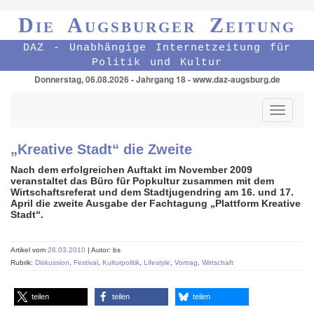
Die Augsburger Zeitung
DAZ - Unabhängige Internetzeitung für
Politik und Kultur
Donnerstag, 06.08.2026 - Jahrgang 18 - www.daz-augsburg.de
Toggle
navigati
„Kreative Stadt“ die Zweite
Nach dem erfolgreichen Auftakt im November 2009
veranstaltet das Büro für Popkultur zusammen mit dem
Wirtschaftsreferat und dem Stadtjugendring am 16. und 17.
April die zweite Ausgabe der Fachtagung „Plattform Kreative
Stadt“.
Artikel vom
26.03.2010
| Autor: bs
Rubrik:
Diskussion
,
Festival
,
Kulturpolitik
,
Lifestyle
,
Vortrag
,
Wirtschaft
teilen
teilen
teilen