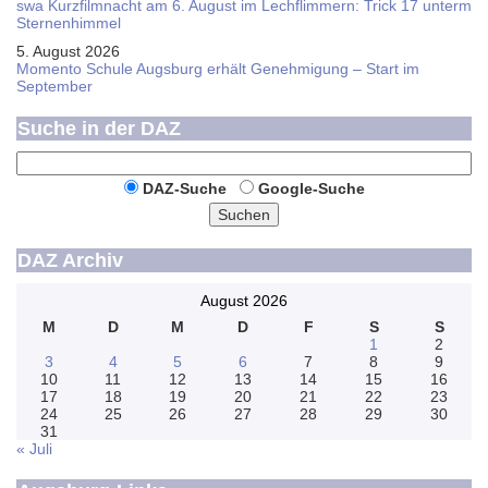
swa Kurz­film­nacht am 6. August im Lech­flim­mern: Trick 17 unterm
Sternen­himmel
5. August 2026
Momento Schule Augsburg erhält Genehmigung – Start im
September
Suche in der DAZ
DAZ-Suche
Google-Suche
Suchen
DAZ Archiv
August 2026
M
D
M
D
F
S
S
1
2
3
4
5
6
7
8
9
10
11
12
13
14
15
16
17
18
19
20
21
22
23
24
25
26
27
28
29
30
31
« Juli