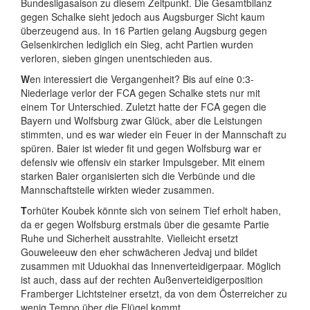
Bundesligasaison zu diesem Zeitpunkt. Die Gesamtbilanz
gegen Schalke sieht jedoch aus Augsburger Sicht kaum
überzeugend aus. In 16 Partien gelang Augsburg gegen
Gelsenkirchen lediglich ein Sieg, acht Partien wurden
verloren, sieben gingen unentschieden aus.
W
en interessiert die Vergangenheit? Bis auf eine 0:3-
Niederlage verlor der FCA gegen Schalke stets nur mit
einem Tor Unterschied. Zuletzt hatte der FCA gegen die
Bayern und Wolfsburg zwar Glück, aber die Leistungen
stimmten, und es war wieder ein Feuer in der Mannschaft zu
spüren. Baier ist wieder fit und gegen Wolfsburg war er
defensiv wie offensiv ein starker Impulsgeber. Mit einem
starken Baier organisierten sich die Verbünde und die
Mannschaftsteile wirkten wieder zusammen.
T
orhüter Koubek könnte sich von seinem Tief erholt haben,
da er gegen Wolfsburg erstmals über die gesamte Partie
Ruhe und Sicherheit ausstrahlte. Vielleicht ersetzt
Gouweleeuw den eher schwächeren Jedvaj und bildet
zusammen mit Uduokhai das Innenverteidigerpaar. Möglich
ist auch, dass auf der rechten Außenverteidigerposition
Framberger Lichtsteiner ersetzt, da von dem Österreicher zu
wenig Tempo über die Flügel kommt.