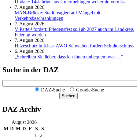
Update: 14-Jährige aus Untermeitingen weiterhin vermisst
7. August 2026
MAN-Brücke: Stadt reagiert auf Mängel mit
Verkehrsbeschränkungen
7. August 2026
V-Partei­³ fordert: Friedens­fest soll ab 2027 auch im Land­kreis
Feier­tag werden
7. August 2026
Hitzeschutz in Kitas: AWO Schwaben fordert Schulterschluss
6. August 2026
„Schreiben Sie lieber, dass ich Ihnen unbequem war …“
Suche in der DAZ
DAZ-Suche
Google-Suche
Suchen
DAZ Archiv
August 2026
M
D
M
D
F
S
S
1
2