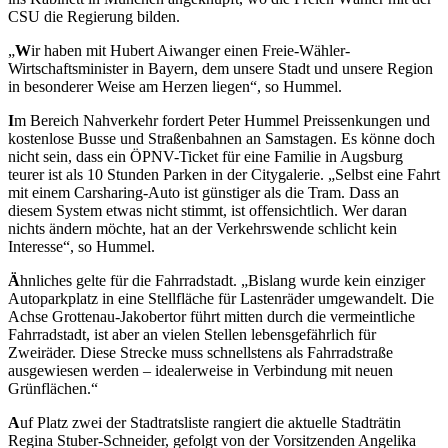
CSU die Regierung bilden.
„
W
ir haben mit Hubert Aiwanger einen Freie-Wähler-
Wirtschaftsminister in Bayern, dem unsere Stadt und unsere Region
in besonderer Weise am Herzen liegen“, so Hummel.
I
m Bereich Nahverkehr fordert Peter Hummel Preissenkungen und
kostenlose Busse und Straßenbahnen an Samstagen. Es könne doch
nicht sein, dass ein ÖPNV-Ticket für eine Familie in Augsburg
teurer ist als 10 Stunden Parken in der Citygalerie. „Selbst eine Fahrt
mit einem Carsharing-Auto ist günstiger als die Tram. Dass an
diesem System etwas nicht stimmt, ist offensichtlich. Wer daran
nichts ändern möchte, hat an der Verkehrswende schlicht kein
Interesse“, so Hummel.
Ä
hnliches gelte für die Fahrradstadt. „Bislang wurde kein einziger
Autoparkplatz in eine Stellfläche für Lastenräder umgewandelt. Die
Achse Grottenau-Jakobertor führt mitten durch die vermeintliche
Fahrradstadt, ist aber an vielen Stellen lebensgefährlich für
Zweiräder. Diese Strecke muss schnellstens als Fahrradstraße
ausgewiesen werden – idealerweise in Verbindung mit neuen
Grünflächen.“
A
uf Platz zwei der Stadtratsliste rangiert die aktuelle Stadträtin
Regina Stuber-Schneider, gefolgt von der Vorsitzenden Angelika