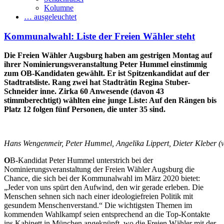
Kolumne
… ausgeleuchtet
Kommunalwahl: Liste der Freien Wähler steht
Die Freien Wähler Augsburg haben am gestrigen Montag auf
ihrer Nominierungsveranstaltung
Peter Hummel e
instimmig
zum OB-Kandidaten gewählt. Er ist Spitzenkandidat auf der
Stadtratsliste. Rang zwei hat Stadträtin Regina Stuber-
Schneider inne. Zirka 60 Anwesende (davon 43
stimmberechtigt) wählten eine junge Liste: Auf den Rängen bis
Platz 12 folgen fünf Personen, die unter 35 sind.
Hans Wengenmeir, Peter Hummel, Angelika Lippert, Dieter Kleber (v.
O
B-Kandidat Peter Hummel unterstrich bei der
Nominierungsveranstaltung der Freien Wähler Augsburg die
Chance, die sich bei der Kommunalwahl im März 2020 bietet:
„Jeder von uns spürt den Aufwind, den wir gerade erleben. Die
Menschen sehnen sich nach einer ideologiefreien Politik mit
gesundem Menschenverstand.“ Die wichtigsten Themen im
kommenden Wahlkampf seien entsprechend an die Top-Kontakte
ins Kabinett in München angeknüpft, wo die Freien Wähler mit der