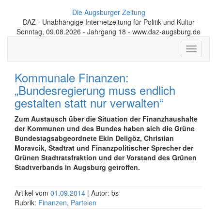
Die Augsburger Zeitung
DAZ - Unabhängige Internetzeitung für Politik und Kultur
Sonntag, 09.08.2026 - Jahrgang 18 - www.daz-augsburg.de
Toggle
navigati
Kommunale Finanzen:
„Bundesregierung muss endlich
gestalten statt nur verwalten“
Zum Austausch über die Situation der Finanz­haushalte
der Kommunen und des Bundes haben sich die Grüne
Bundestags­abgeordnete Ekin Deligöz, Christian
Moravcik, Stadtrat und Finanz­politischer Sprecher der
Grünen Stadtrats­fraktion und der Vorstand des Grünen
Stadtverbands in Augsburg getroffen.
Artikel vom
01.09.2014
| Autor: bs
Rubrik:
Finanzen
,
Parteien