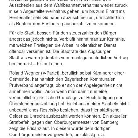
Ausscheiden aus dem Wahlbeamtenverhältnis wieder zurück
in sein Angestelltenverhältnis gehen, um bis zum Eintritt ins
Rentenalter sein Guthaben abzuschmelzen, um schließlich
als Rentner den Restbetrag ausbezahlt zu bekommen.
Für die Stadt, besser: Für den steuerzahlenden Bürger
ändert das jedoch nichts. Verblüfft nimmt man zur Kenntnis,
mit welchen Privilegien die Arbeit im öffentlichen Dienst
offenbar versehen ist. Die Stadträte des Augsburger
Stadtrats waren jedenfalls vom rechtsgutachterlichen Vortrag
beeindruckt – bis auf einen.
Roland Wegner (V-Partei), beruflich selbst Kämmerer einer
Gemeinde, hat nämlich den Bayerischen Kommunalen
Prüfverband angefragt, ob er sich der Angelegenheit nicht
annehmen wolle: „Auch wenn man damit nun eine
vermeintliche juristische Grundlage zur Rechtfertigung der
Überstundenauszahlung hat, bleibt aus meiner Sicht ein nicht
unbeachtliches Restrisiko bestehen, dass hier städtische
Gelder zu Unrecht ausbezahlt werden könnten. Ein aktueller
Strafbefehl gegen den Oberbürgermeister von Bamberg
zeigt die Brisanz auf. In diesem wurde dem dortigen
Oberbürgermeister vorgeworfen, unzulässig u. a.