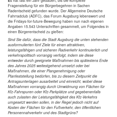
E
s hat fast ein Jahr gedauert, bis die komplexe
Fragenstellung für ein Bürgerbegehren in Sachen
Radentscheid gefunden wurde. Der Allgemeine Deutsche
Fahrradclub (ADFC), das Forum Augsburg lebenswert und
die Fridays-for-future-Bewegung haben nun nach eigenen
Angaben 15.543 Unterschriften gesammelt, um Folgendes in
einen Bürgerentscheid zu gießen:
Sind Sie dafür, dass die Stadt Augsburg die unten stehenden
ausformulierten fünf Ziele für einen attraktiven,
leistungsfähigen und sicheren Radverkehr kontinuierlich und
verkehrspolitisch vorrangig verfolgt, indem sie diese
entweder durch geeignete Maßnahmen bis spätestens Ende
des Jahres 2025 weitestgehend umsetzt oder bei
Maßnahmen, die einer Plangenehmigung oder
Planfeststellung bedürfen, bis zu diesem Zeitpunkt die
Antragsunterlagen ausarbeitet und einreicht, wobei diese
Maßnahmen vorrangig durch Umwidmung von Flächen für
Kfz-Fahrspuren oder Kfz-Parkplätze und gegebenenfalls
auch zulasten der Leistungsfähigkeit des Kfz-Verkehrs
umgesetzt werden sollen, in der Regel jedoch nicht auf
Kosten der Flächen für den Fußverkehr, den öffentlichen
Personennahverkehr und des Stadtgrüns?