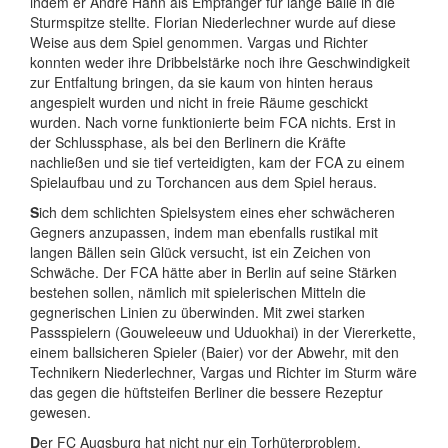
indem er André Hahn als Empfänger für lange Bälle in die
Sturmspitze stellte. Florian Niederlechner wurde auf diese
Weise aus dem Spiel genommen. Vargas und Richter
konnten weder ihre Dribbelstärke noch ihre Geschwindigkeit
zur Entfaltung bringen, da sie kaum von hinten heraus
angespielt wurden und nicht in freie Räume geschickt
wurden. Nach vorne funktionierte beim FCA nichts. Erst in
der Schlussphase, als bei den Berlinern die Kräfte
nachließen und sie tief verteidigten, kam der FCA zu einem
Spielaufbau und zu Torchancen aus dem Spiel heraus.
S
ich dem schlichten Spielsystem eines eher schwächeren
Gegners anzupassen, indem man ebenfalls rustikal mit
langen Bällen sein Glück versucht, ist ein Zeichen von
Schwäche. Der FCA hätte aber in Berlin auf seine Stärken
bestehen sollen, nämlich mit spielerischen Mitteln die
gegnerischen Linien zu überwinden. Mit zwei starken
Passspielern (Gouweleeuw und Uduokhai) in der Viererkette,
einem ballsicheren Spieler (Baier) vor der Abwehr, mit den
Technikern Niederlechner, Vargas und Richter im Sturm wäre
das gegen die hüftsteifen Berliner die bessere Rezeptur
gewesen.
D
er FC Augsburg hat nicht nur ein Torhüterproblem.