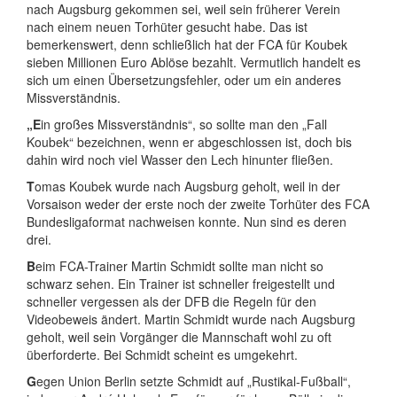
nach Augsburg gekommen sei, weil sein früherer Verein
nach einem neuen Torhüter gesucht habe. Das ist
bemerkenswert, denn schließlich hat der FCA für Koubek
sieben Millionen Euro Ablöse bezahlt. Vermutlich handelt es
sich um einen Übersetzungsfehler, oder um ein anderes
Missverständnis.
„E
in großes Missverständnis“, so sollte man den „Fall
Koubek“ bezeichnen, wenn er abgeschlossen ist, doch bis
dahin wird noch viel Wasser den Lech hinunter fließen.
T
omas Koubek wurde nach Augsburg geholt, weil in der
Vorsaison weder der erste noch der zweite Torhüter des FCA
Bundesligaformat nachweisen konnte. Nun sind es deren
drei.
B
eim FCA-Trainer Martin Schmidt sollte man nicht so
schwarz sehen. Ein Trainer ist schneller freigestellt und
schneller vergessen als der DFB die Regeln für den
Videobeweis ändert. Martin Schmidt wurde nach Augsburg
geholt, weil sein Vorgänger die Mannschaft wohl zu oft
überforderte. Bei Schmidt scheint es umgekehrt.
G
egen Union Berlin setzte Schmidt auf „Rustikal-Fußball“,