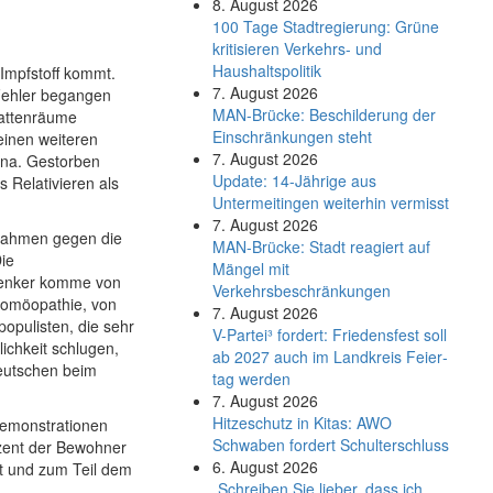
8. August 2026
100 Tage Stadtregierung: Grüne
kritisieren Verkehrs- und
Haushaltspolitik
Impfstoff kommt.
7. August 2026
Fehler begangen
MAN-Brücke: Beschilderung der
attenräume
Einschränkungen steht
 einen weiteren
7. August 2026
ona. Gestorben
Update: 14-Jährige aus
 Relativieren als
Untermeitingen weiterhin vermisst
7. August 2026
ßnahmen gegen die
MAN-Brücke: Stadt reagiert auf
ie
Mängel mit
 Denker komme von
Verkehrsbeschränkungen
Homöopathie, von
7. August 2026
opulisten, die sehr
V-Partei­³ fordert: Friedens­fest soll
ichkeit schlugen,
ab 2027 auch im Land­kreis Feier­
Deutschen beim
tag werden
7. August 2026
Hitzeschutz in Kitas: AWO
demonstrationen
Schwaben fordert Schulterschluss
ozent der Bewohner
6. August 2026
st und zum Teil dem
„Schreiben Sie lieber, dass ich