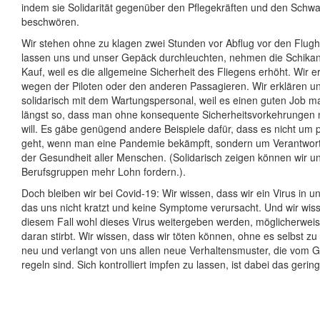
indem sie Solidarität gegenüber den Pflegekräften und den Sch
beschwören.
Wir stehen ohne zu klagen zwei Stunden vor Abflug vor den Flugh
lassen uns und unser Gepäck durchleuchten, nehmen die Schikane
Kauf, weil es die allgemeine Sicherheit des Fliegens erhöht. Wir e
wegen der Piloten oder den anderen Passagieren. Wir erklären un
solidarisch mit dem Wartungspersonal, weil es einen guten Job mac
längst so, dass man ohne konsequente Sicherheitsvorkehrungen n
will. Es gäbe genügend andere Beispiele dafür, dass es nicht um par
geht, wenn man eine Pandemie bekämpft, sondern um Verantwor
der Gesundheit aller Menschen. (Solidarisch zeigen können wir u
Berufsgruppen mehr Lohn fordern.).
Doch bleiben wir bei Covid-19: Wir wissen, dass wir ein Virus in 
das uns nicht kratzt und keine Symptome verursacht. Und wir wiss
diesem Fall wohl dieses Virus weitergeben werden, möglicherwei
daran stirbt. Wir wissen, dass wir töten können, ohne es selbst z
neu und verlangt von uns allen neue Verhaltensmuster, die vom 
regeln sind. Sich kontrolliert impfen zu lassen, ist dabei das gerin