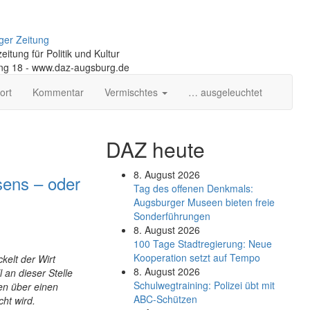
ger Zeitung
itung für Politik und Kultur
ng 18 - www.daz-augsburg.de
ort
Kommentar
Vermischtes
… ausgeleuchtet
DAZ heute
8. August 2026
ens – oder
Tag des offenen Denkmals:
Augsburger Museen bieten freie
Sonderführungen
8. August 2026
100 Tage Stadtregierung: Neue
Kooperation setzt auf Tempo
ckelt der Wirt
8. August 2026
 an dieser Stelle
Schul­weg­trai­ning: Poli­zei übt mit
en über einen
ABC-Schüt­zen
ht wird.