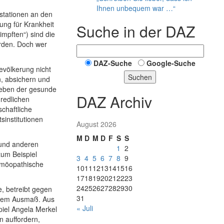
Ihnen unbequem war …“
vstationen an den
ung für Krankheit
Suche in der DAZ
mpften“) sind die
rden. Doch wer
DAZ-Suche
Google-Suche
evölkerung nicht
Suchen
n, absichern und
s eben der gesunde
DAZ Archiv
redlichen
chaftliche
institutionen
August 2026
M
D
M
D
F
S
S
 und anderen
1
2
zum Beispiel
3
4
5
6
7
8
9
omöopathische
10
11
12
13
14
15
16
17
18
19
20
21
22
23
24
25
26
27
28
29
30
e, betreibt gegen
31
ellem Ausmaß. Aus
« Juli
iel Angela Merkel
 auffordern,