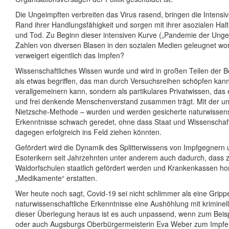
Die Ungeimpften verbreiten das Virus rasend, bringen die Intensi
Rand ihrer Handlungsfähigkeit und sorgen mit ihrer asozialen Halt
und Tod. Zu Beginn dieser intensiven Kurve („Pandemie der Ungei
Zahlen von diversen Blasen in den sozialen Medien geleugnet wo
verweigert eigentlich das Impfen?
Wissenschaftliches Wissen wurde und wird in großen Teilen der B
als etwas begriffen, das man durch Versuchsreihen schöpfen kan
verallgemeinern kann, sondern als partikulares Privatwissen, da
und frei denkende Menschenverstand zusammen trägt. Mit der un
Nietzsche-Methode – wurden und werden gesicherte naturwissens
Erkenntnisse schwach geredet, ohne dass Staat und Wissenschafts
dagegen erfolgreich ins Feld ziehen könnten.
Gefördert wird die Dynamik des Splitterwissens von Impfgegnern
Esoterikern seit Jahrzehnten unter anderem auch dadurch, dass 
Waldorfschulen staatlich gefördert werden und Krankenkassen h
„Medikamente“ erstatten.
Wer heute noch sagt, Covid-19 sei nicht schlimmer als eine Gripp
naturwissenschaftliche Erkenntnisse eine Aushöhlung mit krimin
dieser Überlegung heraus ist es auch unpassend, wenn zum Beisp
oder auch Augsburgs Oberbürgermeisterin Eva Weber zum Impfen