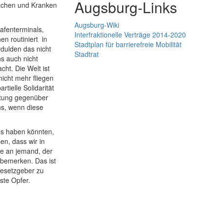
Augsburg-Links
wachen und Kranken
Augsburg-Wiki
afenterminals,
Interfraktionelle Verträge 2014-2020
n routiniert in
Stadtplan für barrierefreie Mobilität
rdulden das nicht
Stadtrat
s auch nicht
ht. Die Welt ist
icht mehr fliegen
tielle Solidarität
tung gegenüber
ns, wenn diese
uns haben könnten,
en, dass wir in
se an jemand, der
u bemerken. Das ist
Gesetzgeber zu
gste Opfer.