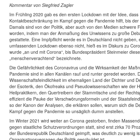
Kommentar von Siegfried Zagler
Im Frühling 2020 gab es den ersten Lockdown mit der Idee, dass
Kontaktbeschränkung im Kampf gegen die Pandemie hilft, bis der 
Damals sind von der Politik, aber auch von den Medien schwere 
worden, indem man der Anmaßung des Unwissens zu große Deb
gestattete. Eine Impfpflicht werde es in Deutschland nicht geben,
umfassenden Lockdown ebenso nicht, hieß es im Diskurs zu Cor
wurde „an und mit Corona“, bis Bundespräsident Steinmeier dieses
„menschenverachtend“ bezeichnete.
Die Gefährlichkeit des Coronavirus und die Wirksamkeit der Ma
Pandemie sind in allen Kanälen rauf und runter geredet worden. D
Wissenschaftsfeindlichkeit im ehemaligen Land der Dichter und
der Esoterik, den Ökofreaks und Pseudowissenschaften wie der 
Heilpraktikern, den Quertreibern der Stammtische und der Rechtsp
effizient die Pauke der Verschwörungsformeln und der Staatsfeindl
so der Kanon der Analysen, die erklären sollen, warum sich die 
Kampf gegen die Pandemie so unsäglich dumm anstellen.
Im Winter 2021 wird weiter an Corona gestorben, finden Massen
gegen staatliche Schutzverordnungen statt, sind erst zirka 70 Pr
der Bundesrepublik Deutschland geimpft, was deutlich zu wenig i
Organisationsversagen der Politik geschuldet ist.