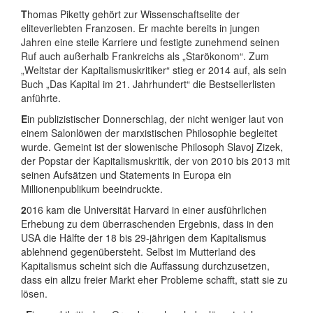
T
homas Piketty gehört zur Wissenschaftselite der
eliteverliebten Franzosen. Er machte bereits in jungen
Jahren eine steile Karriere und festigte zunehmend seinen
Ruf auch außerhalb Frankreichs als „Starökonom“. Zum
„Weltstar der Kapitalismuskritiker“ stieg er 2014 auf, als sein
Buch „Das Kapital im 21. Jahrhundert“ die Bestsellerlisten
anführte.
E
in publizistischer Donnerschlag, der nicht weniger laut von
einem Salonlöwen der marxistischen Philosophie begleitet
wurde. Gemeint ist der slowenische Philosoph Slavoj Zizek,
der Popstar der Kapitalismuskritik, der von 2010 bis 2013 mit
seinen Aufsätzen und Statements in Europa ein
Millionenpublikum beeindruckte.
2
016 kam die Universität Harvard in einer ausführlichen
Erhebung zu dem überraschenden Ergebnis, dass in den
USA die Hälfte der 18 bis 29-jährigen dem Kapitalismus
ablehnend gegenübersteht. Selbst im Mutterland des
Kapitalismus scheint sich die Auffassung durchzusetzen,
dass ein allzu freier Markt eher Probleme schafft, statt sie zu
lösen.