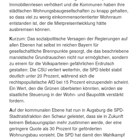
Immobilienriesen verhökert und die Kommunen haben ihre
städtischen Wohnungsbaugesellschaften zu knapp gehalten,
so dass viel zu wenig einkommensorientierter Wohnraum
entstanden ist, der die Mietpreisentwicklung hätte
ausbremsen können.
K
urzum: Das sozialpolitische Versagen der Regierungen auf
allen Ebenen hat selbst im reichen Bayern für
gesellschaftliche Brennpunkte gesorgt, die das beschriebene
marxistische Grundrauschen nicht nur ermöglichen, sondern
zu einem für die Volksparteien gefährlichen Erdrutsch
gestalten: Die CSU verliert weiterhin, die SPD bleibt stabil
deutlich unter 20 Prozent, während sich die
rechtspopulistische AfD bei 15 Prozent einzupendeln scheint.
Ein Wert, den die Grünen überbieten könnten, würden sie
staatliche Steuerung in der Wohn- und Baupolitik verstärkt
fordern.
A
uf der kommunalen Ebene hat nun in Augsburg die SPD-
Stadtratsfraktion den Schwur geleistet, dass sie in Zukunft
keinem Bebauungsplan mehr zustimmen werde, der eine
geringere Quote als 30 Prozent für geförderten
Wohnungsbau vorsieht. Die SPD hat damit den Wahlkampf