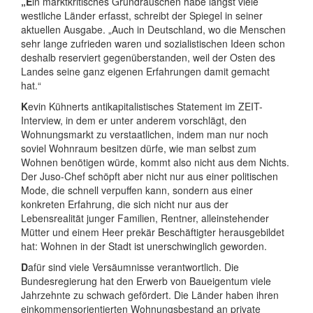
„E
in marktkritisches Grundrauschen habe längst viele
westliche Länder erfasst, schreibt der Spiegel in seiner
aktuellen Ausgabe. „Auch in Deutschland, wo die Menschen
sehr lange zufrieden waren und sozialistischen Ideen schon
deshalb reserviert gegenüberstanden, weil der Osten des
Landes seine ganz eigenen Erfahrungen damit gemacht
hat.“
K
evin Kühnerts antikapitalistisches Statement im ZEIT-
Interview, in dem er unter anderem vorschlägt, den
Wohnungsmarkt zu verstaatlichen, indem man nur noch
soviel Wohnraum besitzen dürfe, wie man selbst zum
Wohnen benötigen würde, kommt also nicht aus dem Nichts.
Der Juso-Chef schöpft aber nicht nur aus einer politischen
Mode, die schnell verpuffen kann, sondern aus einer
konkreten Erfahrung, die sich nicht nur aus der
Lebensrealität junger Familien, Rentner, alleinstehender
Mütter und einem Heer prekär Beschäftigter herausgebildet
hat: Wohnen in der Stadt ist unerschwinglich geworden.
D
afür sind viele Versäumnisse verantwortlich. Die
Bundesregierung hat den Erwerb von Baueigentum viele
Jahrzehnte zu schwach gefördert. Die Länder haben ihren
einkommensorientierten Wohnungsbestand an private