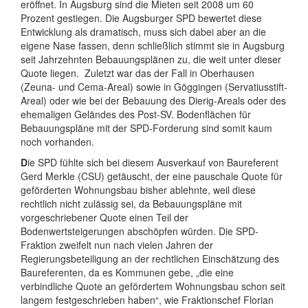
eröffnet. In Augsburg sind die Mieten seit 2008 um 60
Prozent gestiegen. Die Augsburger SPD bewertet diese
Entwicklung als dramatisch, muss sich dabei aber an die
eigene Nase fassen, denn schließlich stimmt sie in Augsburg
seit Jahrzehnten Bebauungsplänen zu, die weit unter dieser
Quote liegen.
Zuletzt war das der Fall in Oberhausen
(Zeuna- und Cema-Areal) sowie in Göggingen (Servatiusstift-
Areal) oder wie bei der Bebauung des Dierig-Areals oder des
ehemaligen Geländes des Post-SV. Bodenflächen für
Bebauungspläne mit der SPD-Forderung sind somit kaum
noch vorhanden.
D
ie SPD fühlte sich bei diesem Ausverkauf von Baureferent
Gerd Merkle (CSU) getäuscht, der eine pauschale Quote für
geförderten Wohnungsbau bisher ablehnte, weil diese
rechtlich nicht zulässig sei, da Bebauungspläne mit
vorgeschriebener Quote einen Teil der
Bodenwertsteigerungen abschöpfen würden. Die SPD-
Fraktion zweifelt nun nach vielen Jahren der
Regierungsbeteiligung an der rechtlichen Einschätzung des
Baureferenten, da es Kommunen gebe, „die eine
verbindliche Quote an gefördertem Wohnungsbau schon seit
langem festgeschrieben haben“, wie Fraktionschef Florian