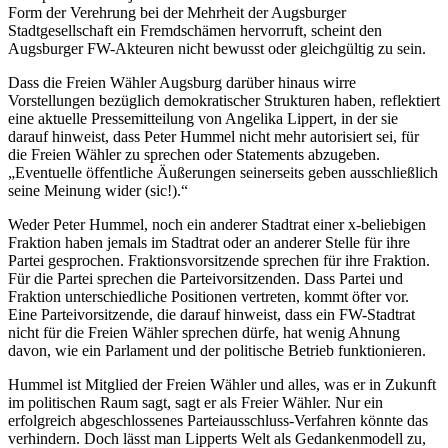
Form der Verehrung bei der Mehrheit der Augsburger
Stadtgesellschaft ein Fremdschämen hervorruft, scheint den
Augsburger FW-Akteuren nicht bewusst oder gleichgültig zu sein.
Dass die Freien Wähler Augsburg darüber hinaus wirre
Vorstellungen bezüglich demokratischer Strukturen haben, reflektiert
eine aktuelle Pressemitteilung von Angelika Lippert, in der sie
darauf hinweist, dass Peter Hummel nicht mehr autorisiert sei, für
die Freien Wähler zu sprechen oder Statements abzugeben.
„Eventuelle öffentliche Äußerungen seinerseits geben ausschließlich
seine Meinung wider (sic!).“
Weder Peter Hummel, noch ein anderer Stadtrat einer x-beliebigen
Fraktion haben jemals im Stadtrat oder an anderer Stelle für ihre
Partei gesprochen. Fraktionsvorsitzende sprechen für ihre Fraktion.
Für die Partei sprechen die Parteivorsitzenden. Dass Partei und
Fraktion unterschiedliche Positionen vertreten, kommt öfter vor.
Eine Parteivorsitzende, die darauf hinweist, dass ein FW-Stadtrat
nicht für die Freien Wähler sprechen dürfe, hat wenig Ahnung
davon, wie ein Parlament und der politische Betrieb funktionieren.
Hummel ist Mitglied der Freien Wähler und alles, was er in Zukunft
im politischen Raum sagt, sagt er als Freier Wähler. Nur ein
erfolgreich abgeschlossenes Parteiausschluss-Verfahren könnte das
verhindern. Doch lässt man Lipperts Welt als Gedankenmodell zu,