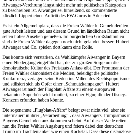
Aiwanger-Verehrung längst nicht mehr mit politischen Kategorien
zu beschreiben ist. Aiwanger sei hinreißend, so kommentierte
kürzlich Lippert einen Auftritt des FW-Gurus in Adelsried.
Es ist ein Allgemeinplatz, dass die Freien Wähler in Gemeinderäten
gute Arbeit leisten und aus diesem Grund im ländlichen Raum nicht
selten hohes Ansehen genießen. Im bürgerlichen Großstadtmilieu
sind die Freien Wähler dagegen noch nicht gelandet, besser: Hubert
Aiwanger und Co. spielen dort kaum eine Rolle.
Das könnte sich verstärken, da Wahlkämpfer Aiwanger in Bayern
einen Niedergang eingeführt hat, der zur großen Sorge um die
demokratische Kultur des Freistaats Anlass gibt. Der Frontmann der
Freien Wähler dämonisiert die Medien, beleidigt die politische
Konkurrenz, verlagert seine Reden ins Milieu des Rechtspopulismus
und stilisiert sich als Opfer einer „Schmutzkampagne“. Hubert
Aiwanger ist nach der Flugblatt-Affäre zu einem europaweit
bekannten Superbösewicht mutiert, zu einer Figur, die der Disney-
Konzern erfunden haben könnte.
Die sogenannte „Flugblatt-Affäre“ belegt zwar nicht viel, aber sie
untermauert in ihrer „Verarbeitung“ , dass Aiwangers Trumpismus in
Bayerns Gemeinden anzukommen scheint. Auf dieser Welle reiten
nun die Freien Wähler Augsburg und feiern dabei den deutschen
Trump im Trachtenjanker wie einen Rockstar. Dass diese distanzlose