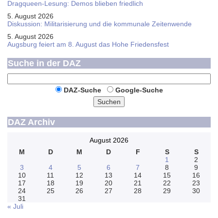
Dragqueen-Lesung: Demos blieben friedlich
5. August 2026
Diskussion: Mi­li­ta­ri­sie­rung und die kommunale Zeitenwende
5. August 2026
Augsburg feiert am 8. August das Hohe Friedensfest
Suche in der DAZ
DAZ-Suche
Google-Suche
Suchen
DAZ Archiv
August 2026
M
D
M
D
F
S
S
1
2
3
4
5
6
7
8
9
10
11
12
13
14
15
16
17
18
19
20
21
22
23
24
25
26
27
28
29
30
31
« Juli