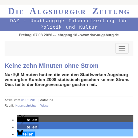
Die Augsburger Zeitung
DAZ - Unabhängige Internetzeitung für
Politik und Kultur
Freitag, 07.08.2026 - Jahrgang 18 - www.daz-augsburg.de
Toggle
navigati
Keine zehn Minuten ohne Strom
Nur 9,6 Minuten hatten die von den Stadtwerken Augsburg
versorgten Kunden 2008 statistisch gesehen keinen Strom.
Dies teilte der Energieversorger gestern mit.
Artikel vom
05.02.2010
| Autor: bs
Rubrik:
Kurznachrichten
,
Wissen
teilen
teilen
teilen