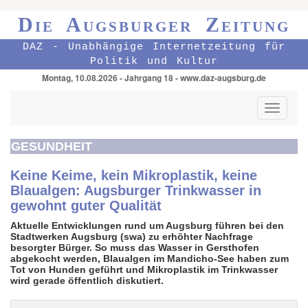
Die Augsburger Zeitung
DAZ - Unabhängige Internetzeitung für
Politik und Kultur
Montag, 10.08.2026 - Jahrgang 18 - www.daz-augsburg.de
Toggle
navigati
GESUNDHEIT
Keine Keime, kein Mikroplastik, keine
Blaualgen: Augsburger Trinkwasser in
gewohnt guter Qualität
Aktuelle Entwicklungen rund um Augsburg führen bei den
Stadtwerken Augsburg (swa) zu erhöhter Nachfrage
besorgter Bürger. So muss das Wasser in Gersthofen
abgekocht werden, Blaualgen im Mandicho-See haben zum
Tot von Hunden geführt und Mikroplastik im Trinkwasser
wird gerade öffentlich diskutiert.