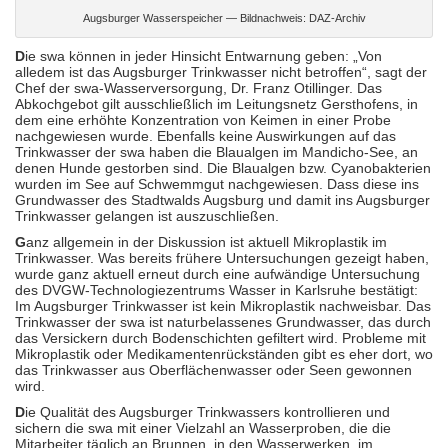
Augsburger Wasserspeicher — Bildnachweis: DAZ-Archiv
D
ie swa können in jeder Hinsicht Entwarnung geben: „Von
alledem ist das Augsburger Trinkwasser nicht betroffen“, sagt der
Chef der swa-Wasserversorgung, Dr. Franz Otillinger. Das
Abkochgebot gilt ausschließlich im Leitungsnetz Gersthofens, in
dem eine erhöhte Konzentration von Keimen in einer Probe
nachgewiesen wurde. Ebenfalls keine Auswirkungen auf das
Trinkwasser der swa haben die Blaualgen im Mandicho-See, an
denen Hunde gestorben sind. Die Blaualgen bzw. Cyanobakterien
wurden im See auf Schwemmgut nachgewiesen. Dass diese ins
Grundwasser des Stadtwalds Augsburg und damit ins Augsburger
Trinkwasser gelangen ist auszuschließen.
G
anz allgemein in der Diskussion ist aktuell Mikroplastik im
Trinkwasser. Was bereits frühere Untersuchungen gezeigt haben,
wurde ganz aktuell erneut durch eine aufwändige Untersuchung
des DVGW-Technologiezentrums Wasser in Karlsruhe bestätigt:
Im Augsburger Trinkwasser ist kein Mikroplastik nachweisbar. Das
Trinkwasser der swa ist naturbelassenes Grundwasser, das durch
das Versickern durch Bodenschichten gefiltert wird. Probleme mit
Mikroplastik oder Medikamentenrückständen gibt es eher dort, wo
das Trinkwasser aus Oberflächenwasser oder Seen gewonnen
wird.
D
ie Qualität des Augsburger Trinkwassers kontrollieren und
sichern die swa mit einer Vielzahl an Wasserproben, die die
Mitarbeiter täglich an Brunnen, in den Wasserwerken, im