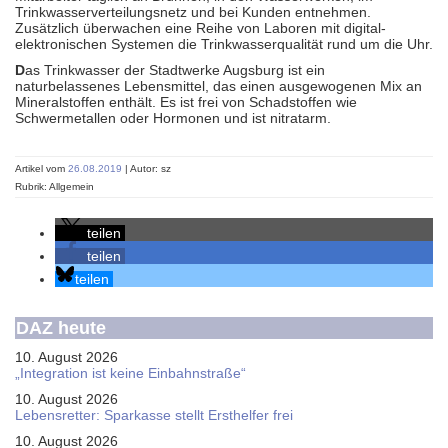
Trinkwasserverteilungsnetz und bei Kunden entnehmen.
Zusätzlich überwachen eine Reihe von Laboren mit digital-
elektronischen Systemen die Trinkwasserqualität rund um die Uhr.
D
as Trinkwasser der Stadtwerke Augsburg ist ein
naturbelassenes Lebensmittel, das einen ausgewogenen Mix an
Mineralstoffen enthält. Es ist frei von Schadstoffen wie
Schwermetallen oder Hormonen und ist nitratarm.
Artikel vom
26.08.2019
| Autor: sz
Rubrik: Allgemein
teilen
teilen
teilen
DAZ heute
10. August 2026
„Integration ist keine Einbahnstraße“
10. August 2026
Le­bens­ret­ter: Spar­kas­se stellt Erst­hel­fer frei
10. August 2026