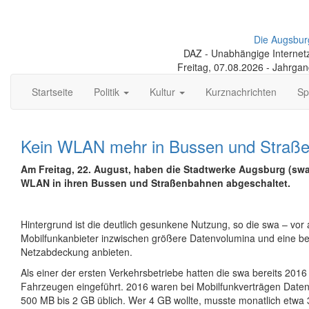
Die Augsbur
DAZ - Unabhängige Internetze
Freitag, 07.08.2026 - Jahrga
Startseite
Politik
Kultur
Kurznachrichten
Sp
Kein WLAN mehr in Bussen und Straß
Am Freitag, 22. August, haben die Stadtwerke Augsburg (swa
WLAN in ihren Bussen und Straßenbahnen abgeschaltet.
Hintergrund ist die deutlich gesunkene Nutzung, so die swa – vor a
Mobilfunkanbieter inzwischen größere Datenvolumina und eine b
Netzabdeckung anbieten.
Als einer der ersten Verkehrsbetriebe hatten die swa bereits 201
Fahrzeugen eingeführt. 2016 waren bei Mobilfunkverträgen Date
500 MB bis 2 GB üblich. Wer 4 GB wollte, musste monatlich etwa