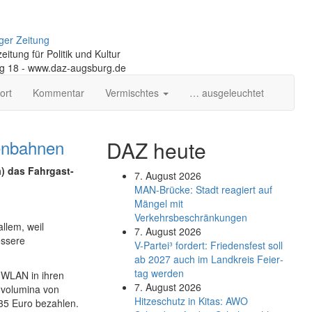
ger Zeitung
itung für Politik und Kultur
ng 18 - www.daz-augsburg.de
ort
Kommentar
Vermischtes
… ausgeleuchtet
enbahnen
DAZ heute
) das Fahrgast-
7. August 2026
MAN-Brücke: Stadt reagiert auf
Mängel mit
Verkehrsbeschränkungen
llem, weil
7. August 2026
essere
V-Partei­³ fordert: Friedens­fest soll
ab 2027 auch im Land­kreis Feier­
tag werden
6 WLAN in ihren
7. August 2026
nvolumina von
Hitzeschutz in Kitas: AWO
 35 Euro bezahlen.