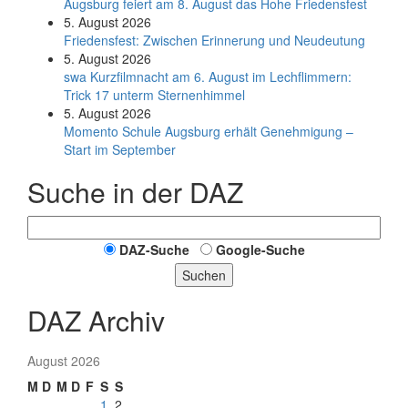
Augsburg feiert am 8. August das Hohe Friedensfest
5. August 2026
Friedensfest: Zwischen Erinnerung und Neudeutung
5. August 2026
swa Kurz­film­nacht am 6. August im Lech­flim­mern:
Trick 17 unterm Sternen­himmel
5. August 2026
Momento Schule Augsburg erhält Genehmigung –
Start im September
Suche in der DAZ
DAZ-Suche
Google-Suche
Suchen
DAZ Archiv
August 2026
M
D
M
D
F
S
S
1
2