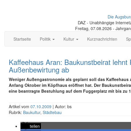
Die Augsbur
DAZ - Unabhängige Internetze
Freitag, 07.08.2026 - Jahrga
Startseite
Politik
Kultur
Kurznachrichten
Sp
Kaffeehaus Aran: Baukunstbeirat lehnt 
Außenbewirtung ab
Weniger Außengastronomie als geplant soll das Kaffeehaus A
Anfang Oktober im Köpfhaus eröffnet hat. Der Baukunstbeirat
eine beantragte Bestuhlung auf dem Fuggerplatz mit bis zu 1
Artikel vom
07.10.2009
| Autor: bs
Rubrik:
Baukultur
,
Städtebau
teilen