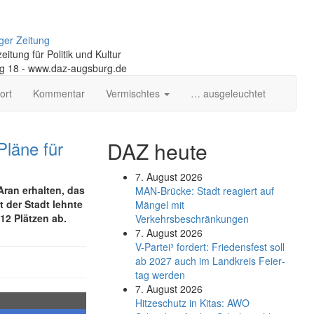
ger Zeitung
itung für Politik und Kultur
ng 18 - www.daz-augsburg.de
ort
Kommentar
Vermischtes
… ausgeleuchtet
Pläne für
DAZ heute
7. August 2026
ran erhalten, das
MAN-Brücke: Stadt reagiert auf
 der Stadt lehnte
Mängel mit
12 Plätzen ab.
Verkehrsbeschränkungen
7. August 2026
V-Partei­³ fordert: Friedens­fest soll
ab 2027 auch im Land­kreis Feier­
tag werden
7. August 2026
Hitzeschutz in Kitas: AWO