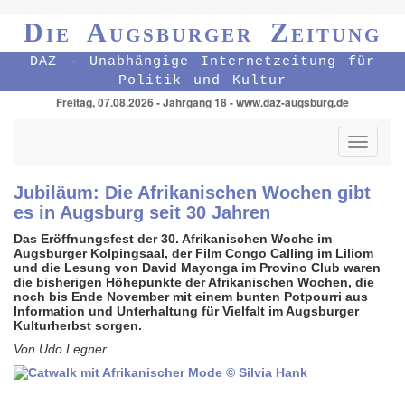
Die Augsburger Zeitung
DAZ - Unabhängige Internetzeitung für
Politik und Kultur
Freitag, 07.08.2026 - Jahrgang 18 - www.daz-augsburg.de
Toggle
navigati
Jubiläum: Die Afrikanischen Wochen gibt
es in Augsburg seit 30 Jahren
Das Eröffnungsfest der 30. Afrikanischen Woche im
Augsburger Kolpingsaal, der Film Congo Calling im Liliom
und die Lesung von David Mayonga im Provino Club waren
die bisherigen Höhepunkte der Afrikanischen Wochen, die
noch bis Ende November mit einem bunten Potpourri aus
Information und Unterhaltung für Vielfalt im Augsburger
Kulturherbst sorgen.
Von Udo Legner