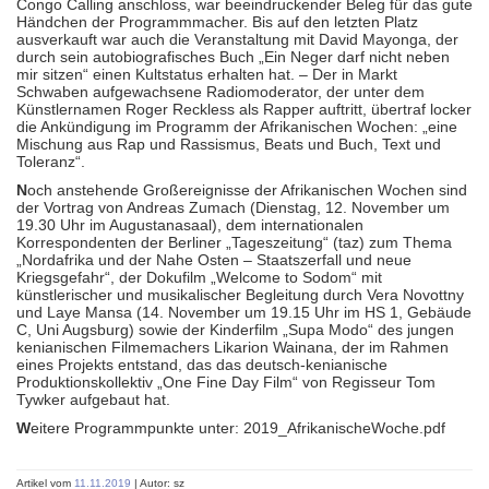
Congo Calling anschloss, war beeindruckender Beleg für das gute
Händchen der Programmmacher. Bis auf den letzten Platz
ausverkauft war auch die Veranstaltung mit David Mayonga, der
durch sein autobiografisches Buch „Ein Neger darf nicht neben
mir sitzen“ einen Kultstatus erhalten hat. – Der in Markt
Schwaben aufgewachsene Radiomoderator, der unter dem
Künstlernamen Roger Reckless als Rapper auftritt, übertraf locker
die Ankündigung im Programm der Afrikanischen Wochen: „eine
Mischung aus Rap und Rassismus, Beats und Buch, Text und
Toleranz“.
N
och anstehende Großereignisse der Afrikanischen Wochen sind
der Vortrag von Andreas Zumach (Dienstag, 12. November um
19.30 Uhr im Augustanasaal), dem internationalen
Korrespondenten der Berliner „Tageszeitung“ (taz) zum Thema
„Nordafrika und der Nahe Osten – Staatszerfall und neue
Kriegsgefahr“, der Dokufilm „Welcome to Sodom“ mit
künstlerischer und musikalischer Begleitung durch Vera Novottny
und Laye Mansa (14. November um 19.15 Uhr im HS 1, Gebäude
C, Uni Augsburg) sowie der Kinderfilm „Supa Modo“ des jungen
kenianischen Filmemachers Likarion Wainana, der im Rahmen
eines Projekts entstand, das das deutsch-kenianische
Produktionskollektiv „One Fine Day Film“ von Regisseur Tom
Tywker aufgebaut hat.
W
eitere Programmpunkte unter: 2019_AfrikanischeWoche.pdf
Artikel vom
11.11.2019
| Autor: sz