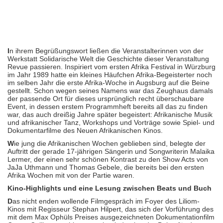
I
n ihrem Begrüßungswort ließen die Veranstalterinnen von der
Werkstatt Solidarische Welt die Geschichte dieser Veranstaltung
Revue passieren. Inspiriert vom ersten Afrika Festival in Würzburg
im Jahr 1989 hatte ein kleines Häufchen Afrika-Begeisterter noch
im selben Jahr die erste Afrika-Woche in Augsburg auf die Beine
gestellt. Schon wegen seines Namens war das Zeughaus damals
der passende Ort für dieses ursprünglich recht überschaubare
Event, in dessen erstem Programmheft bereits all das zu finden
war, das auch dreißig Jahre später begeistert: Afrikanische Musik
und afrikanischer Tanz, Workshops und Vorträge sowie Spiel- und
Dokumentarfilme des Neuen Afrikanischen Kinos.
W
ie jung die Afrikanischen Wochen geblieben sind, belegte der
Auftritt der gerade 17-jährigen Sängerin und Songwriterin Malaika
Lermer, der einen sehr schönen Kontrast zu den Show Acts von
JaJa Uthmann und Thomas Gebele, die bereits bei den ersten
Afrika Wochen mit von der Partie waren.
Kino-Highlights und eine Lesung zwischen Beats und Buch
D
as nicht enden wollende Filmgespräch im Foyer des Liliom-
Kinos mit Regisseur Stephan Hilpert, das sich der Vorführung des
mit dem Max Ophüls Preises ausgezeichneten Dokumentationfilm