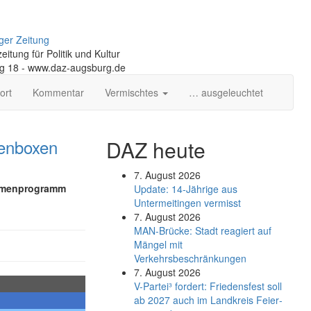
ger Zeitung
itung für Politik und Kultur
ng 18 - www.daz-augsburg.de
ort
Kommentar
Vermischtes
… ausgeleuchtet
tenboxen
DAZ heute
7. August 2026
ahmenprogramm
Update: 14-Jährige aus
Untermeitingen vermisst
7. August 2026
MAN-Brücke: Stadt reagiert auf
Mängel mit
Verkehrsbeschränkungen
7. August 2026
V-Partei­³ fordert: Friedens­fest soll
ab 2027 auch im Land­kreis Feier­