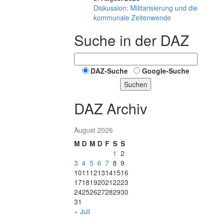
Diskussion: Mi­li­ta­ri­sie­rung und die
kommunale Zeitenwende
Suche in der DAZ
DAZ-Suche
Google-Suche
Suchen
DAZ Archiv
August 2026
M
D
M
D
F
S
S
1
2
3
4
5
6
7
8
9
10
11
12
13
14
15
16
17
18
19
20
21
22
23
24
25
26
27
28
29
30
31
« Juli