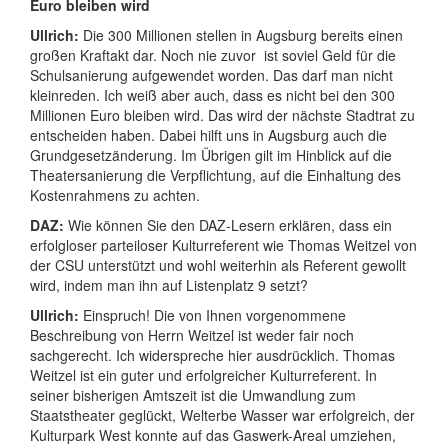
Euro bleiben wird
Ullrich:
Die 300 Millionen stellen in Augsburg bereits einen
großen Kraftakt dar. Noch nie zuvor ist soviel Geld für die
Schulsanierung aufgewendet worden. Das darf man nicht
kleinreden. Ich weiß aber auch, dass es nicht bei den 300
Millionen Euro bleiben wird. Das wird der nächste Stadtrat zu
entscheiden haben. Dabei hilft uns in Augsburg auch die
Grundgesetzänderung. Im Übrigen gilt im Hinblick auf die
Theatersanierung die Verpflichtung, auf die Einhaltung des
Kostenrahmens zu achten.
DAZ:
Wie können Sie den DAZ-Lesern erklären, dass ein
erfolgloser parteiloser Kulturreferent wie Thomas Weitzel von
der CSU unterstützt und wohl weiterhin als Referent gewollt
wird, indem man ihn auf Listenplatz 9 setzt?
Ullrich:
Einspruch! Die von Ihnen vorgenommene
Beschreibung von Herrn Weitzel ist weder fair noch
sachgerecht. Ich widerspreche hier ausdrücklich. Thomas
Weitzel ist ein guter und erfolgreicher Kulturreferent. In
seiner bisherigen Amtszeit ist die Umwandlung zum
Staatstheater geglückt, Welterbe Wasser war erfolgreich, der
Kulturpark West konnte auf das Gaswerk-Areal umziehen,