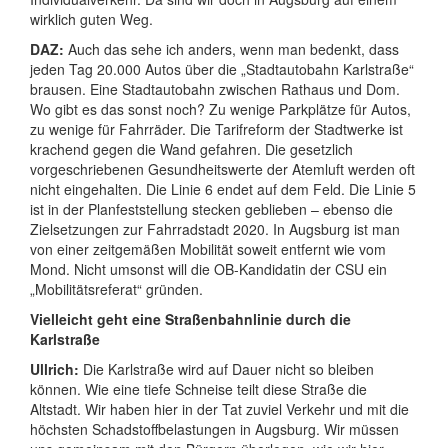
wirklich guten Weg.
DAZ:
Auch das sehe ich anders, wenn man bedenkt, dass
jeden Tag 20.000 Autos über die „Stadtautobahn Karlstraße“
brausen. Eine Stadtautobahn zwischen Rathaus und Dom.
Wo gibt es das sonst noch? Zu wenige Parkplätze für Autos,
zu wenige für Fahrräder. Die Tarifreform der Stadtwerke ist
krachend gegen die Wand gefahren. Die gesetzlich
vorgeschriebenen Gesundheitswerte der Atemluft werden oft
nicht eingehalten. Die Linie 6 endet auf dem Feld. Die Linie 5
ist in der Planfeststellung stecken geblieben – ebenso die
Zielsetzungen zur Fahrradstadt 2020. In Augsburg ist man
von einer zeitgemäßen Mobilität soweit entfernt wie vom
Mond. Nicht umsonst will die OB-Kandidatin der CSU ein
„Mobilitätsreferat“ gründen.
Vielleicht geht eine Straßenbahnlinie durch die
Karlstraße
Ullrich:
Die Karlstraße wird auf Dauer nicht so bleiben
können. Wie eine tiefe Schneise teilt diese Straße die
Altstadt. Wir haben hier in der Tat zuviel Verkehr und mit die
höchsten Schadstoffbelastungen in Augsburg. Wir müssen