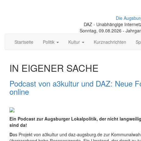
Die Augsbur
DAZ - Unabhängige Internetze
Sonntag, 09.08.2026 - Jahrga
Startseite
Politik
Kultur
Kurznachrichten
Sp
IN EIGENER SACHE
Podcast von a3kultur und DAZ: Neue F
online
Ein Podcast zur Augsburger Lokalpolitik, der nicht langweili
sind da!
D
as Projekt von a3kultur und daz-augsburg.de zur Kommunalwahl
überraschend hohe Resonanzwerte. Ein Umstand, der damit zu t