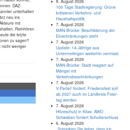
8. August 2026
können. DAZ-
100 Tage Stadtregierung: Grüne
annler unterhalten
kritisieren Verkehrs- und
ärz neu ins
Haushaltspolitik
Akteure mit
7. August 2026
ushalten. Reinhören
MAN-Brücke: Beschilderung der
eute die letzte
Einschränkungen steht
rsonen zu sagen?
7. August 2026
t nicht weniger
Update: 14-Jährige aus
Untermeitingen weiterhin vermisst
7. August 2026
MAN-Brücke: Stadt reagiert auf
Mängel mit
Verkehrsbeschränkungen
7. August 2026
V-Partei­³ fordert: Friedens­fest soll
ab 2027 auch im Land­kreis Feier­
tag werden
7. August 2026
Hitzeschutz in Kitas: AWO
Schwaben fordert Schulterschluss
6. August 2026
„Schreiben Sie lieber, dass ich