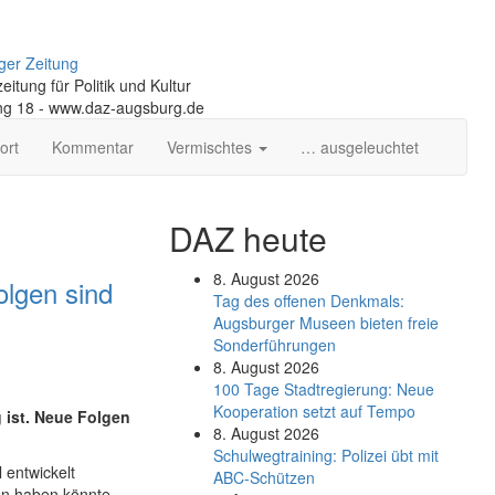
ger Zeitung
itung für Politik und Kultur
ng 18 - www.daz-augsburg.de
ort
Kommentar
Vermischtes
… ausgeleuchtet
DAZ heute
8. August 2026
olgen sind
Tag des offenen Denkmals:
Augsburger Museen bieten freie
Sonderführungen
8. August 2026
100 Tage Stadtregierung: Neue
Kooperation setzt auf Tempo
g ist. Neue Folgen
8. August 2026
Schul­weg­trai­ning: Poli­zei übt mit
 entwickelt
ABC-Schüt­zen
un haben könnte,