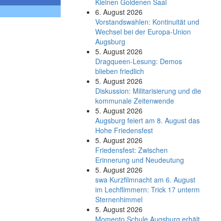
Kleinen Goldenen Saal
6. August 2026
Vorstandswahlen: Kontinuität und
Wechsel bei der Europa-Union
Augsburg
5. August 2026
Dragqueen-Lesung: Demos
blieben friedlich
5. August 2026
Diskussion: Mi­li­ta­ri­sie­rung und die
kommunale Zeitenwende
5. August 2026
Augsburg feiert am 8. August das
Hohe Friedensfest
5. August 2026
Friedensfest: Zwischen
Erinnerung und Neudeutung
5. August 2026
swa Kurz­film­nacht am 6. August
im Lech­flim­mern: Trick 17 unterm
Sternen­himmel
5. August 2026
Momento Schule Augsburg erhält