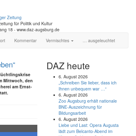
ger Zeitung
itung für Politik und Kultur
gang 18 - www.daz-augsburg.de
ort
Kommentar
Vermischtes
… ausgeleuchtet
eben“
DAZ heute
lüchtlingskrise
6. August 2026
Am Mittwoch, den
„Schreiben Sie lieber, dass ich
herei am Ernst-
Ihnen unbequem war …“
att.
6. August 2026
Zoo Augsburg erhält nationale
BNE-Auszeichnung für
Bildungsarbeit
6. August 2026
Liebe und Last: Opera Augusta
lädt zum Belcanto-Abend im