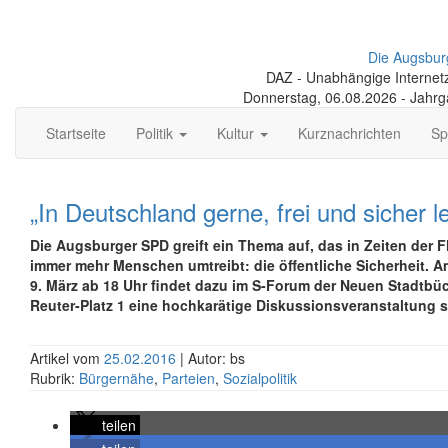
Die Augsbur
DAZ - Unabhängige Internetze
Donnerstag, 06.08.2026 - Jahr
Startseite
Politik
Kultur
Kurznachrichten
Sp
„In Deutschland gerne, frei und sicher l
Die Augsburger SPD greift ein Thema auf, das in Zeiten der F
immer mehr Menschen umtreibt: die öffentliche Sicherheit. 
9. März ab 18 Uhr findet dazu im S-Forum der Neuen Stadtbüc
Reuter-Platz 1 eine hochkarätige Diskussions­veranstaltung st
Artikel vom
25.02.2016
| Autor: bs
Rubrik:
Bürgernähe
,
Parteien
,
Sozialpolitik
teilen