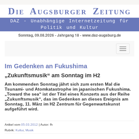
Die Augsburger Zeitung
DAZ - Unabhängige Internetzeitung für
Politik und Kultur
Sonntag, 09.08.2026 - Jahrgang 18 - www.daz-augsburg.de
Toggle
navigati
Im Gedenken an Fukushima
„Zukunftsmusik“ am Sonntag im H2
Am kommenden Sonntag jährt sich zum ersten Mal die
Tsunami- und Atomkatastrophe im japanischen Fukushima.
„Toward the sea“ ist der Titel eines Konzerts aus der Reihe
„Zukunftsmusik“, das im Gedenken an dieses Ereignis am
Sonntag, 11. März im H2 Zentrum für Gegenwartskunst
aufgeführt wird.
Artikel vom
05.03.2012
| Autor: fh
Rubrik:
Kultur
,
Musik