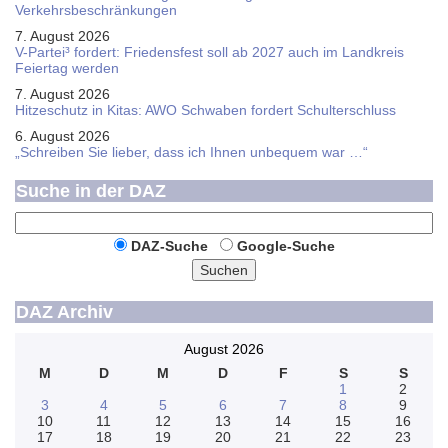
Verkehrsbeschränkungen
7. August 2026
V-Partei­³ fordert: Friedens­fest soll ab 2027 auch im Land­kreis
Feier­tag werden
7. August 2026
Hitzeschutz in Kitas: AWO Schwaben fordert Schulterschluss
6. August 2026
„Schreiben Sie lieber, dass ich Ihnen unbequem war …“
Suche in der DAZ
DAZ-Suche
Google-Suche
Suchen
DAZ Archiv
August 2026
M
D
M
D
F
S
S
1
2
3
4
5
6
7
8
9
10
11
12
13
14
15
16
17
18
19
20
21
22
23