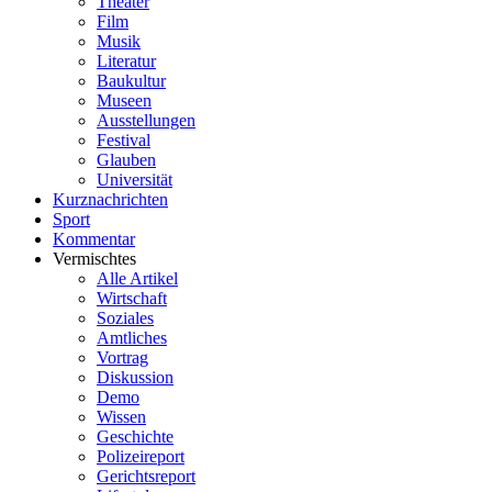
Theater
Film
Musik
Literatur
Baukultur
Museen
Ausstellungen
Festival
Glauben
Universität
Kurznachrichten
Sport
Kommentar
Vermischtes
Alle Artikel
Wirtschaft
Soziales
Amtliches
Vortrag
Diskussion
Demo
Wissen
Geschichte
Polizeireport
Gerichtsreport