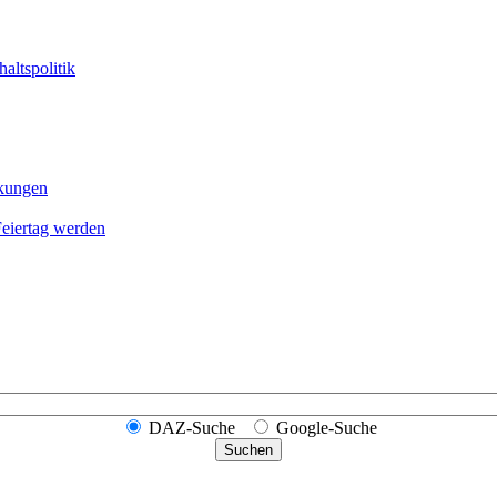
altspolitik
nkungen
Feier­tag werden
DAZ-Suche
Google-Suche
Suchen