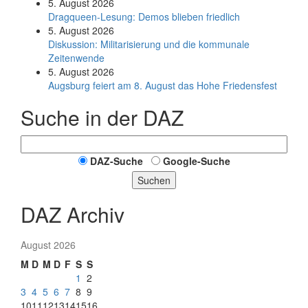
5. August 2026
Dragqueen-Lesung: Demos blieben friedlich
5. August 2026
Diskussion: Mi­li­ta­ri­sie­rung und die kommunale
Zeitenwende
5. August 2026
Augsburg feiert am 8. August das Hohe Friedensfest
Suche in der DAZ
DAZ-Suche
Google-Suche
Suchen
DAZ Archiv
August 2026
M
D
M
D
F
S
S
1
2
3
4
5
6
7
8
9
10
11
12
13
14
15
16