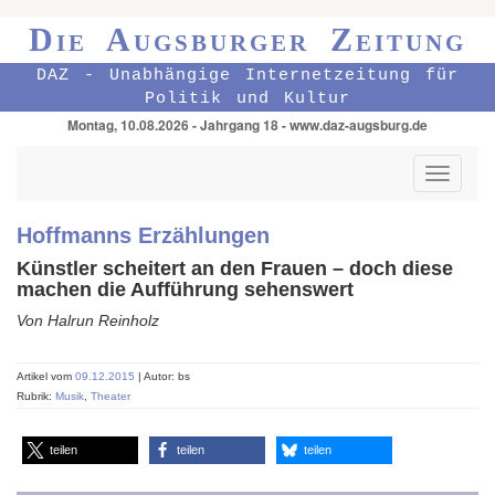
Die Augsburger Zeitung
DAZ - Unabhängige Internetzeitung für
Politik und Kultur
Montag, 10.08.2026 - Jahrgang 18 - www.daz-augsburg.de
Toggle
navigati
Hoffmanns Erzählungen
Künstler scheitert an den Frauen – doch diese
machen die Aufführung sehenswert
Von Halrun Reinholz
Artikel vom
09.12.2015
| Autor: bs
Rubrik:
Musik
,
Theater
teilen
teilen
teilen