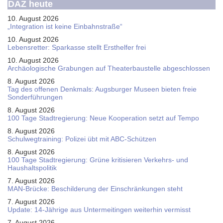
DAZ heute
10. August 2026
„Integration ist keine Einbahnstraße“
10. August 2026
Le­bens­ret­ter: Spar­kas­se stellt Erst­hel­fer frei
10. August 2026
Ar­chäo­lo­gi­sche Gra­bun­gen auf Thea­ter­bau­stel­le ab­ge­schlos­sen
8. August 2026
Tag des offenen Denkmals: Augsburger Museen bieten freie
Sonderführungen
8. August 2026
100 Tage Stadtregierung: Neue Kooperation setzt auf Tempo
8. August 2026
Schul­weg­trai­ning: Poli­zei übt mit ABC-Schüt­zen
8. August 2026
100 Tage Stadtregierung: Grüne kritisieren Verkehrs- und
Haushaltspolitik
7. August 2026
MAN-Brücke: Beschilderung der Einschränkungen steht
7. August 2026
Update: 14-Jährige aus Untermeitingen weiterhin vermisst
7. August 2026