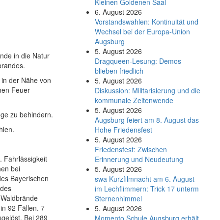
Kleinen Goldenen Saal
6. August 2026
Vorstandswahlen: Kontinuität und
Wechsel bei der Europa-Union
Augsburg
5. August 2026
de in die Natur
Dragqueen-Lesung: Demos
brandes.
blieben friedlich
m in der Nähe von
5. August 2026
nen Feuer
Diskussion: Mi­li­ta­ri­sie­rung und die
kommunale Zeitenwende
5. August 2026
uge zu behindern.
Augsburg feiert am 8. August das
hlen.
Hohe Friedensfest
5. August 2026
Friedensfest: Zwischen
 Fahrlässigkeit
Erinnerung und Neudeutung
hen bei
5. August 2026
es Bayerischen
swa Kurz­film­nacht am 6. August
 des
im Lech­flim­mern: Trick 17 unterm
 Waldbrände
Sternen­himmel
in 92 Fällen. 7
5. August 2026
gelöst. Bei 289
Momento Schule Augsburg erhält