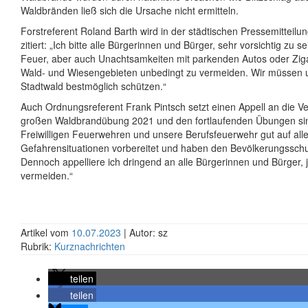
Waldbränden ließ sich die Ursache nicht ermitteln.
Forstreferent Roland Barth wird in der städtischen Pressemitteil
zitiert: „Ich bitte alle Bürgerinnen und Bürger, sehr vorsichtig zu s
Feuer, aber auch Unachtsamkeiten mit parkenden Autos oder Ziga
Wald- und Wiesengebieten unbedingt zu vermeiden. Wir müssen u
Stadtwald bestmöglich schützen.“
Auch Ordnungsreferent Frank Pintsch setzt einen Appell an die Ver
großen Waldbrandübung 2021 und den fortlaufenden Übungen si
Freiwilligen Feuerwehren und unsere Berufsfeuerwehr gut auf all
Gefahrensituationen vorbereitet und haben den Bevölkerungsschu
Dennoch appelliere ich dringend an alle Bürgerinnen und Bürger, 
vermeiden.“
Artikel vom
10.07.2023
| Autor: sz
Rubrik:
Kurznachrichten
teilen
teilen