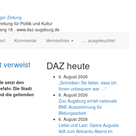
ger Zeitung
itung für Politik und Kultur
gang 18 - www.daz-augsburg.de
ort
Kommentar
Vermischtes
… ausgeleuchtet
t verweist
DAZ heute
6. August 2026
le setzt den
„Schreiben Sie lieber, dass ich
fahr. Die Stadt
Ihnen unbequem war …“
und die geltenden
6. August 2026
Zoo Augsburg erhält nationale
BNE-Auszeichnung für
Bildungsarbeit
6. August 2026
Liebe und Last: Opera Augusta
lädt zum Belcanto-Abend im