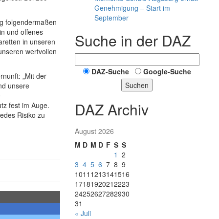
Genehmigung – Start im
September
ung folgendermaßen
ein und offenes
Suche in der DAZ
retten in unseren
nseren wertvollen
DAZ-Suche
Google-Suche
nunft: „Mit der
Suchen
nd unsere
e
DAZ Archiv
tz fest im Auge.
jedes Risiko zu
August 2026
M
D
M
D
F
S
S
1
2
3
4
5
6
7
8
9
10
11
12
13
14
15
16
17
18
19
20
21
22
23
24
25
26
27
28
29
30
31
« Juli