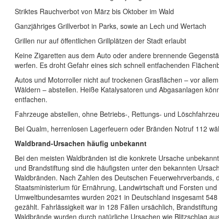
Striktes Rauchverbot von März bis Oktober im Wald
Ganzjähriges Grillverbot in Parks, sowie an Lech und Wertach
Grillen nur auf öffentlichen Grillplätzen der Stadt erlaubt
Keine Zigaretten aus dem Auto oder andere brennende Gegenstän
werfen. Es droht Gefahr eines sich schnell entfachenden Flächen
Autos und Motorroller nicht auf trockenen Grasflächen – vor alle
Wäldern – abstellen. Heiße Katalysatoren und Abgasanlagen kön
entfachen.
Fahrzeuge abstellen, ohne Betriebs-, Rettungs- und Löschfahrze
Bei Qualm, herrenlosen Lagerfeuern oder Bränden Notruf 112 wä
Waldbrand-Ursachen häufig unbekannt
Bei den meisten Waldbränden ist die konkrete Ursache unbekannt.
und Brandstiftung sind die häufigsten unter den bekannten Ursac
Waldbränden. Nach Zahlen des Deutschen Feuerwehrverbands, d
Staatsministerium für Ernährung, Landwirtschaft und Forsten und
Umweltbundesamtes wurden 2021 in Deutschland insgesamt 548
gezählt. Fahrlässigkeit war in 128 Fällen ursächlich, Brandstiftung 
Waldbrände wurden durch natürliche Ursachen wie Blitzschlag aus