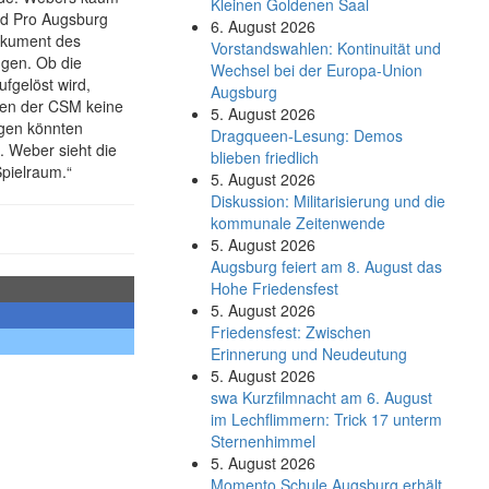
Kleinen Goldenen Saal
nd Pro Augsburg
6. August 2026
Dokument des
Vorstandswahlen: Kontinuität und
ngen. Ob die
Wechsel bei der Europa-Union
fgelöst wird,
Augsburg
mmen der CSM keine
5. August 2026
ngen könnten
Dragqueen-Lesung: Demos
 Weber sieht die
blieben friedlich
Spielraum.“
5. August 2026
Diskussion: Mi­li­ta­ri­sie­rung und die
kommunale Zeitenwende
5. August 2026
Augsburg feiert am 8. August das
Hohe Friedensfest
5. August 2026
Friedensfest: Zwischen
Erinnerung und Neudeutung
5. August 2026
swa Kurz­film­nacht am 6. August
im Lech­flim­mern: Trick 17 unterm
Sternen­himmel
5. August 2026
Momento Schule Augsburg erhält