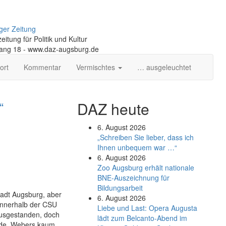
ger Zeitung
itung für Politik und Kultur
gang 18 - www.daz-augsburg.de
ort
Kommentar
Vermischtes
… ausgeleuchtet
“
DAZ heute
6. August 2026
„Schreiben Sie lieber, dass ich
Ihnen unbequem war …“
6. August 2026
Zoo Augsburg erhält nationale
BNE-Auszeichnung für
Bildungsarbeit
tadt Augsburg, aber
6. August 2026
 innerhalb der CSU
Liebe und Last: Opera Augusta
 ausgestanden, doch
lädt zum Belcanto-Abend im
nde. Webers kaum