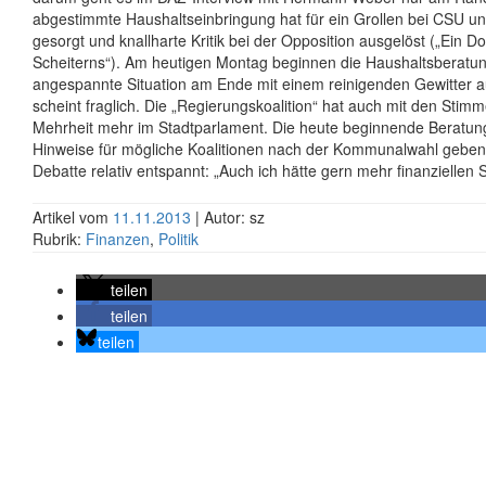
abgestimmte Haushaltseinbringung hat für ein Grollen bei CSU u
gesorgt und knallharte Kritik bei der Opposition ausgelöst („Ein 
Scheiterns“). Am heutigen Montag beginnen die Haushaltsberatu
angespannte Situation am Ende mit einem reinigenden Gewitter au
scheint fraglich. Die „Regierungskoalition“ hat auch mit den Sti
Mehrheit mehr im Stadtparlament. Die heute beginnende Beratu
Hinweise für mögliche Koalitionen nach der Kommunalwahl geben.
Debatte relativ entspannt: „Auch ich hätte gern mehr finanziellen 
Artikel vom
11.11.2013
| Autor: sz
Rubrik:
Finanzen
,
Politik
teilen
teilen
teilen