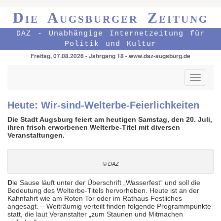
Die Augsburger Zeitung
DAZ - Unabhängige Internetzeitung für
Politik und Kultur
Freitag, 07.08.2026 - Jahrgang 18 - www.daz-augsburg.de
Toggle
navigati
Heute: Wir-sind-Welterbe-Feierlichkeiten
Die Stadt Augsburg feiert am heutigen Samstag, den 20. Juli,
ihren frisch erworbenen Welterbe-Titel mit diversen
Veranstaltungen.
© DAZ
D
ie Sause läuft unter der Überschrift „Wasserfest“ und soll die
Bedeutung des Welterbe-Titels hervorheben. Heute ist an der
Kahnfahrt wie am Roten Tor oder im Rathaus Festliches
angesagt. – Weiträumig verteilt finden folgende Programmpunkte
statt, die laut Veranstalter „zum Staunen und Mitmachen