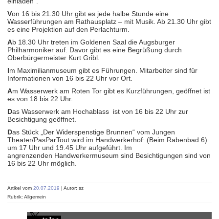
einladen“.
V
on 16 bis 21.30 Uhr gibt es jede halbe Stunde eine
Wasserführungen am Rathausplatz – mit Musik. Ab 21.30 Uhr gibt
es eine Projektion auf den Perlachturm.
A
b 18.30 Uhr treten im Goldenen Saal die Augsburger
Philharmoniker auf. Davor gibt es eine Begrüßung durch
Oberbürgermeister Kurt Gribl.
I
m Maximilianmuseum gibt es Führungen. Mitarbeiter sind für
Informationen von 16 bis 22 Uhr vor Ort.
A
m Wasserwerk am Roten Tor gibt es Kurzführungen, geöffnet ist
es von 18 bis 22 Uhr.
D
as Wasserwerk am Hochablass ist von 16 bis 22 Uhr zur
Besichtigung geöffnet.
D
as Stück „Der Widerspenstige Brunnen“ vom Jungen
Theater/PasParTout wird im Handwerkerhof: (Beim Rabenbad 6)
um 17 Uhr und 19.45 Uhr aufgeführt. Im
angrenzenden Handwerkermuseum sind Besichtigungen sind von
16 bis 22 Uhr möglich.
Artikel vom
20.07.2019
| Autor: sz
Rubrik: Allgemein