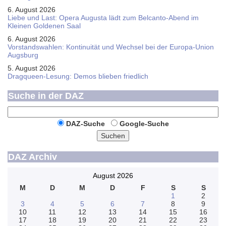
6. August 2026
Liebe und Last: Opera Augusta lädt zum Belcanto-Abend im
Kleinen Goldenen Saal
6. August 2026
Vorstandswahlen: Kontinuität und Wechsel bei der Europa-Union
Augsburg
5. August 2026
Dragqueen-Lesung: Demos blieben friedlich
Suche in der DAZ
DAZ-Suche
Google-Suche
Suchen
DAZ Archiv
August 2026
M
D
M
D
F
S
S
1
2
3
4
5
6
7
8
9
10
11
12
13
14
15
16
17
18
19
20
21
22
23