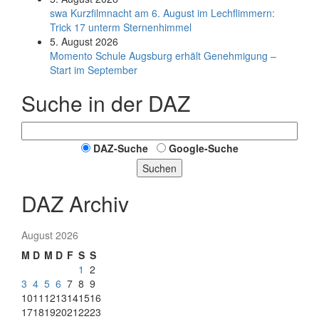
swa Kurz­film­nacht am 6. August im Lech­flim­mern:
Trick 17 unterm Sternen­himmel
5. August 2026
Momento Schule Augsburg erhält Genehmigung –
Start im September
Suche in der DAZ
DAZ-Suche
Google-Suche
Suchen
DAZ Archiv
August 2026
M
D
M
D
F
S
S
1
2
3
4
5
6
7
8
9
10
11
12
13
14
15
16
17
18
19
20
21
22
23