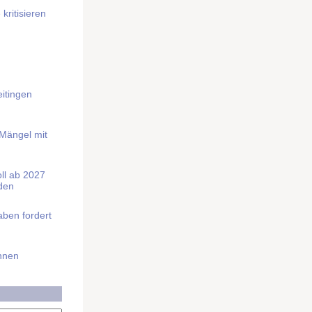
kritisieren
itingen
 Mängel mit
soll ab 2027
rden
aben fordert
Ihnen