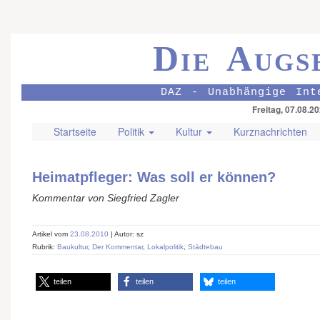
Die Augs
DAZ - Unabhängige Int
Freitag, 07.08.2
Startseite
Politik
Kultur
Kurznachrichten
Heimatpfleger: Was soll er können?
Kommentar von Siegfried Zagler
Artikel vom
23.08.2010
| Autor: sz
Rubrik:
Baukultur
,
Der Kommentar
,
Lokalpolitik
,
Städtebau
teilen
teilen
teilen