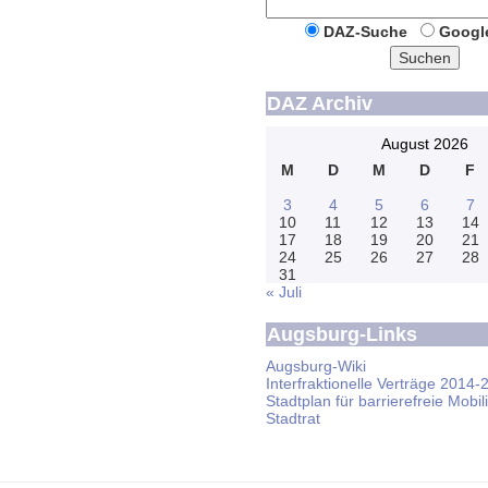
DAZ-Suche
Googl
Suchen
DAZ Archiv
August 2026
M
D
M
D
F
3
4
5
6
7
10
11
12
13
14
17
18
19
20
21
24
25
26
27
28
31
« Juli
Augsburg-Links
Augsburg-Wiki
Interfraktionelle Verträge 2014-
Stadtplan für barrierefreie Mobili
Stadtrat