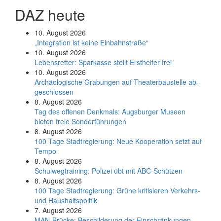
DAZ heute
10. August 2026
„Integration ist keine Einbahnstraße“
10. August 2026
Le­bens­ret­ter: Spar­kas­se stellt Erst­hel­fer frei
10. August 2026
Ar­chäo­lo­gi­sche Gra­bun­gen auf Thea­ter­bau­stel­le ab­
ge­schlos­sen
8. August 2026
Tag des offenen Denkmals: Augsburger Museen
bieten freie Sonderführungen
8. August 2026
100 Tage Stadtregierung: Neue Kooperation setzt auf
Tempo
8. August 2026
Schul­weg­trai­ning: Poli­zei übt mit ABC-Schüt­zen
8. August 2026
100 Tage Stadtregierung: Grüne kritisieren Verkehrs-
und Haushaltspolitik
7. August 2026
MAN-Brücke: Beschilderung der Einschränkungen