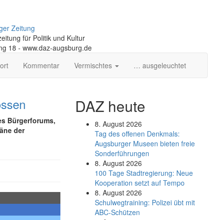
ger Zeitung
itung für Politik und Kultur
ng 18 - www.daz-augsburg.de
ort
Kommentar
Vermischtes
… ausgeleuchtet
ossen
DAZ heute
nes Bürgerforums,
8. August 2026
läne der
Tag des offenen Denkmals:
Augsburger Museen bieten freie
Sonderführungen
8. August 2026
100 Tage Stadtregierung: Neue
Kooperation setzt auf Tempo
8. August 2026
Schul­weg­trai­ning: Poli­zei übt mit
ABC-Schüt­zen