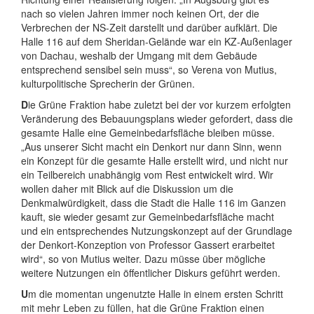
nach so vielen Jahren immer noch keinen Ort, der die
Verbrechen der NS-Zeit darstellt und darüber aufklärt. Die
Halle 116 auf dem Sheridan-Gelände war ein KZ-Außenlager
von Dachau, weshalb der Umgang mit dem Gebäude
entsprechend sensibel sein muss“, so Verena von Mutius,
kulturpolitische Sprecherin der Grünen.
D
ie Grüne Fraktion habe zuletzt bei der vor kurzem erfolgten
Veränderung des Bebauungsplans wieder gefordert, dass die
gesamte Halle eine Gemeinbedarfsfläche bleiben müsse.
„Aus unserer Sicht macht ein Denkort nur dann Sinn, wenn
ein Konzept für die gesamte Halle erstellt wird, und nicht nur
ein Teilbereich unabhängig vom Rest entwickelt wird. Wir
wollen daher mit Blick auf die Diskussion um die
Denkmalwürdigkeit, dass die Stadt die Halle 116 im Ganzen
kauft, sie wieder gesamt zur Gemeinbedarfsfläche macht
und ein entsprechendes Nutzungskonzept auf der Grundlage
der Denkort-Konzeption von Professor Gassert erarbeitet
wird“, so von Mutius weiter. Dazu müsse über mögliche
weitere Nutzungen ein öffentlicher Diskurs geführt werden.
U
m die momentan ungenutzte Halle in einem ersten Schritt
mit mehr Leben zu füllen, hat die Grüne Fraktion einen