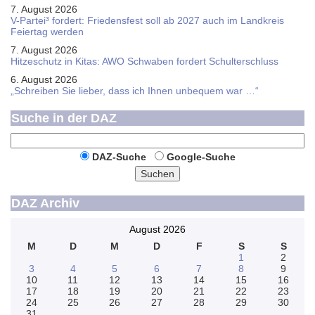
7. August 2026
V-Partei­³ fordert: Friedens­fest soll ab 2027 auch im Land­kreis
Feier­tag werden
7. August 2026
Hitzeschutz in Kitas: AWO Schwaben fordert Schulterschluss
6. August 2026
„Schreiben Sie lieber, dass ich Ihnen unbequem war …“
Suche in der DAZ
DAZ-Suche
Google-Suche
Suchen
DAZ Archiv
August 2026
M
D
M
D
F
S
S
1
2
3
4
5
6
7
8
9
10
11
12
13
14
15
16
17
18
19
20
21
22
23
24
25
26
27
28
29
30
31