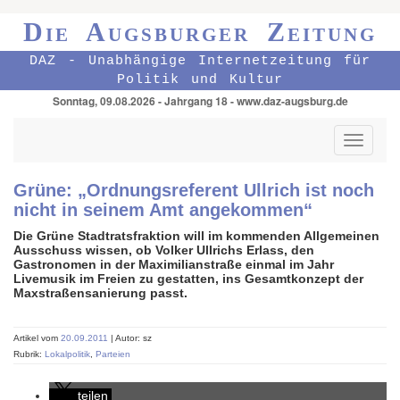
Die Augsburger Zeitung
DAZ - Unabhängige Internetzeitung für
Politik und Kultur
Sonntag, 09.08.2026 - Jahrgang 18 - www.daz-augsburg.de
Toggle
navigati
Grüne: „Ordnungsreferent Ullrich ist noch
nicht in seinem Amt angekommen“
Die Grüne Stadtratsfraktion will im kommenden Allgemeinen
Ausschuss wissen, ob Volker Ullrichs Erlass, den
Gastronomen in der Maximilianstraße einmal im Jahr
Livemusik im Freien zu gestatten, ins Gesamtkonzept der
Maxstraßensanierung passt.
Artikel vom
20.09.2011
| Autor: sz
Rubrik:
Lokalpolitik
,
Parteien
teilen