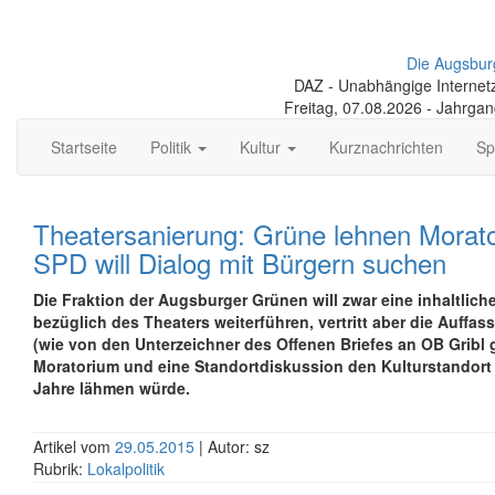
Die Augsbur
DAZ - Unabhängige Internetze
Freitag, 07.08.2026 - Jahrga
Startseite
Politik
Kultur
Kurznachrichten
Sp
Theatersanierung: Grüne lehnen Morat
SPD will Dialog mit Bürgern suchen
Die Fraktion der Augsburger Grünen will zwar eine inhaltlich
bezüglich des Theaters weiterführen, vertritt aber die Auffas
(wie von den Unterzeichner des Offenen Briefes an OB Gribl 
Moratorium und eine Standortdiskussion den Kulturstandor
Jahre lähmen würde.
Artikel vom
29.05.2015
| Autor: sz
Rubrik:
Lokalpolitik