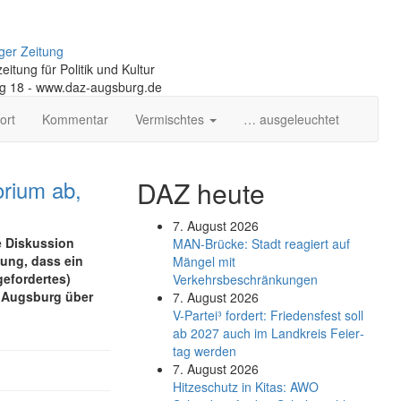
ger Zeitung
itung für Politik und Kultur
ng 18 - www.daz-augsburg.de
ort
Kommentar
Vermischtes
… ausgeleuchtet
orium ab,
DAZ heute
7. August 2026
e Diskussion
MAN-Brücke: Stadt reagiert auf
sung, dass ein
Mängel mit
gefordertes)
Verkehrsbeschränkungen
t Augsburg über
7. August 2026
V-Partei­³ fordert: Friedens­fest soll
ab 2027 auch im Land­kreis Feier­
tag werden
7. August 2026
Hitzeschutz in Kitas: AWO