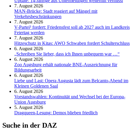
Update: 14-Jährige aus Untermeitingen weiterhin vermisst
7. August 2026
MAN-Brücke: Stadt reagiert auf Mängel mit
Verkehrsbeschränkungen
7. August 2026
V-Partei­³ fordert: Friedens­fest soll ab 2027 auch im Land­kreis
Feier­tag werden
7. August 2026
Hitzeschutz in Kitas: AWO Schwaben fordert Schulterschluss
6. August 2026
„Schreiben Sie lieber, dass ich Ihnen unbequem war …“
6. August 2026
Zoo Augsburg erhält nationale BNE-Auszeichnung für
Bildungsarbeit
6. August 2026
Liebe und Last: Opera Augusta lädt zum Belcanto-Abend im
Kleinen Goldenen Saal
6. August 2026
Vorstandswahlen: Kontinuität und Wechsel bei der Europa-
Union Augsburg
5. August 2026
Dragqueen-Lesung: Demos blieben friedlich
Suche in der DAZ