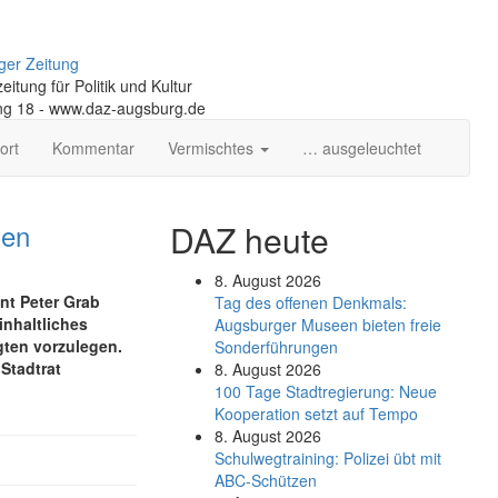
ger Zeitung
itung für Politik und Kultur
ng 18 - www.daz-augsburg.de
ort
Kommentar
Vermischtes
… ausgeleuchtet
den
DAZ heute
8. August 2026
nt Peter Grab
Tag des offenen Denkmals:
inhaltliches
Augsburger Museen bieten freie
gten vorzulegen.
Sonderführungen
Stadtrat
8. August 2026
100 Tage Stadtregierung: Neue
Kooperation setzt auf Tempo
8. August 2026
Schul­weg­trai­ning: Poli­zei übt mit
ABC-Schüt­zen