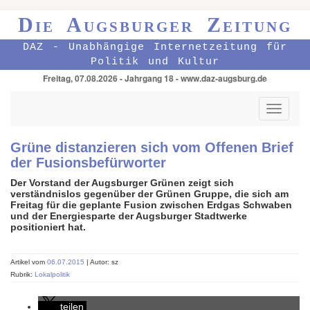
Die Augsburger Zeitung
DAZ - Unabhängige Internetzeitung für
Politik und Kultur
Freitag, 07.08.2026 - Jahrgang 18 - www.daz-augsburg.de
Toggle
navigati
Grüne distanzieren sich vom Offenen Brief
der Fusionsbefürworter
Der Vorstand der Augsburger Grünen zeigt sich
verständnislos gegenüber der Grünen Gruppe, die sich am
Freitag für die geplante Fusion zwischen Erdgas Schwaben
und der Energiesparte der Augsburger Stadtwerke
positioniert hat.
Artikel vom
06.07.2015
| Autor: sz
Rubrik:
Lokalpolitik
teilen