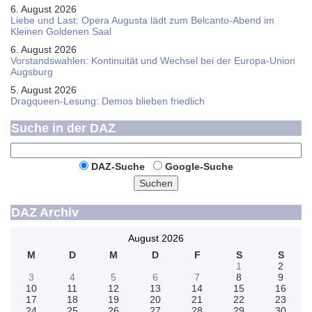
6. August 2026
Liebe und Last: Opera Augusta lädt zum Belcanto-Abend im
Kleinen Goldenen Saal
6. August 2026
Vorstandswahlen: Kontinuität und Wechsel bei der Europa-Union
Augsburg
5. August 2026
Dragqueen-Lesung: Demos blieben friedlich
Suche in der DAZ
DAZ-Suche
Google-Suche
Suchen
DAZ Archiv
August 2026
M
D
M
D
F
S
S
1
2
3
4
5
6
7
8
9
10
11
12
13
14
15
16
17
18
19
20
21
22
23
24
25
26
27
28
29
30