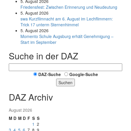
5. August 2026
Friedensfest: Zwischen Erinnerung und Neudeutung
5. August 2026
swa Kurz­film­nacht am 6. August im Lech­flim­mern:
Trick 17 unterm Sternen­himmel
5. August 2026
Momento Schule Augsburg erhält Genehmigung –
Start im September
Suche in der DAZ
DAZ-Suche
Google-Suche
Suchen
DAZ Archiv
August 2026
M
D
M
D
F
S
S
1
2
3
4
5
6
7
8
9