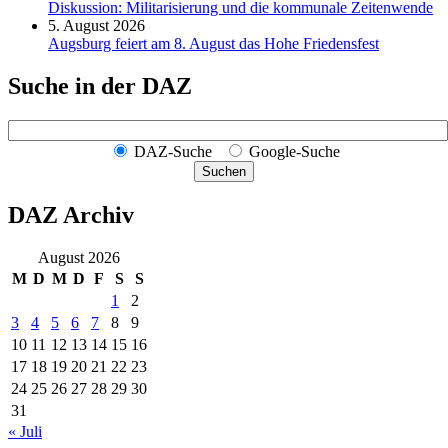
Diskussion: Mi­li­ta­ri­sie­rung und die kommunale Zeitenwende
5. August 2026
Augsburg feiert am 8. August das Hohe Friedensfest
Suche in der DAZ
DAZ-Suche
Google-Suche
Suchen
DAZ Archiv
August 2026
M
D
M
D
F
S
S
1
2
3
4
5
6
7
8
9
10
11
12
13
14
15
16
17
18
19
20
21
22
23
24
25
26
27
28
29
30
31
« Juli