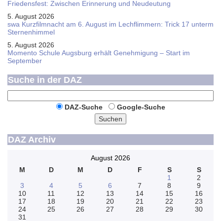
Friedensfest: Zwischen Erinnerung und Neudeutung
5. August 2026
swa Kurz­film­nacht am 6. August im Lech­flim­mern: Trick 17 unterm
Sternen­himmel
5. August 2026
Momento Schule Augsburg erhält Genehmigung – Start im
September
Suche in der DAZ
DAZ-Suche
Google-Suche
Suchen
DAZ Archiv
August 2026
M
D
M
D
F
S
S
1
2
3
4
5
6
7
8
9
10
11
12
13
14
15
16
17
18
19
20
21
22
23
24
25
26
27
28
29
30
31