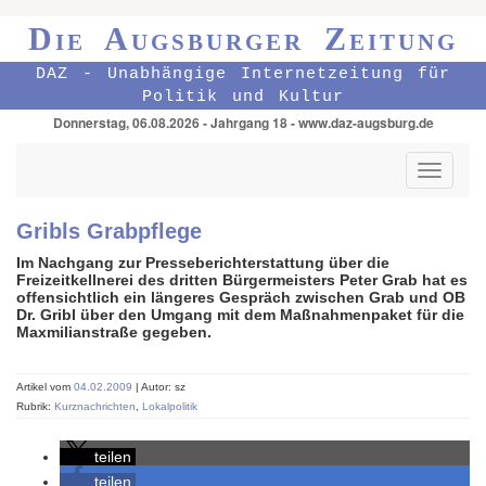
Die Augsburger Zeitung
DAZ - Unabhängige Internetzeitung für
Politik und Kultur
Donnerstag, 06.08.2026 - Jahrgang 18 - www.daz-augsburg.de
Toggle
navigati
Gribls Grabpflege
Im Nachgang zur Presseberichterstattung über die
Freizeitkellnerei des dritten Bürgermeisters Peter Grab hat es
offensichtlich ein längeres Gespräch zwischen Grab und OB
Dr. Gribl über den Umgang mit dem Maßnahmenpaket für die
Maxmilianstraße gegeben.
Artikel vom
04.02.2009
| Autor: sz
Rubrik:
Kurznachrichten
,
Lokalpolitik
teilen
teilen