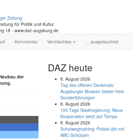
ger Zeitung
itung für Politik und Kultur
ng 18 - www.daz-augsburg.de
ort
Kommentar
Vermischtes
… ausgeleuchtet
DAZ heute
 Neubau der
8. August 2026
nung.
Tag des offenen Denkmals:
Augsburger Museen bieten freie
Sonderführungen
8. August 2026
100 Tage Stadtregierung: Neue
Kooperation setzt auf Tempo
8. August 2026
Schul­weg­trai­ning: Poli­zei übt mit
ABC-Schüt­zen