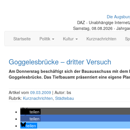
Die Augsbur
DAZ - Unabhängige Internetze
Samstag, 08.08.2026 - Jahrga
Startseite
Politik
Kultur
Kurznachrichten
Sp
Goggelesbrücke – dritter Versuch
Am Donnerstag beschäftigt sich der Bauausschuss mit dem
Goggelesbrücke. Das Tiefbauamt präsentiert eine eigene Pla
Artikel vom
09.03.2009
| Autor: bs
Rubrik:
Kurznachrichten
,
Städtebau
teilen
teilen
teilen